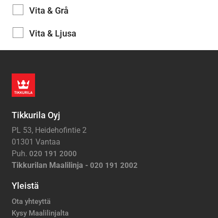
Vita & Grå
Vita & Ljusa
Tikkurila Oyj
PL 53, Heidehofintie 2
01301 Vantaa
Puh.
020 191 2000
Tikkurilan Maalilinja -
020 191 2002
Yleistä
Ota yhteyttä
Kysy Maalilinjalta