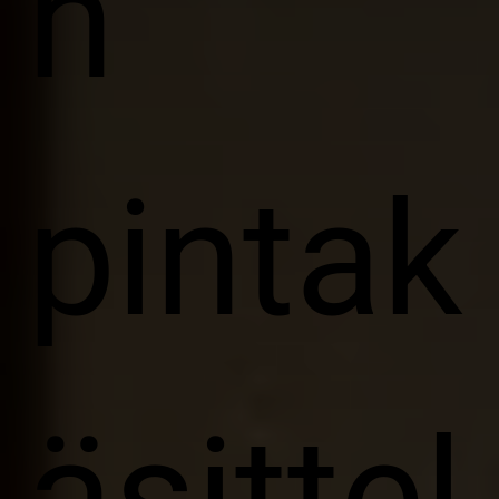
n
pintak
äsittel