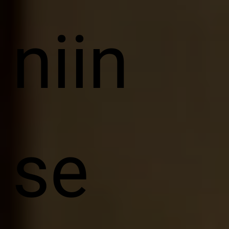
niin
se