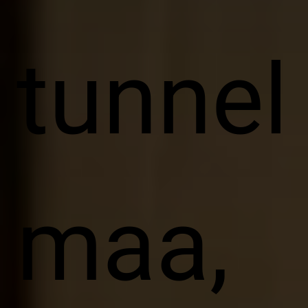
tunnel
maa,