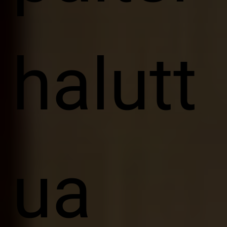
halutt
ua