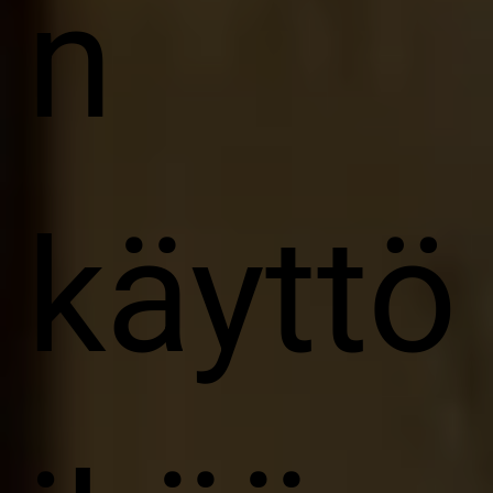
n
käyttö