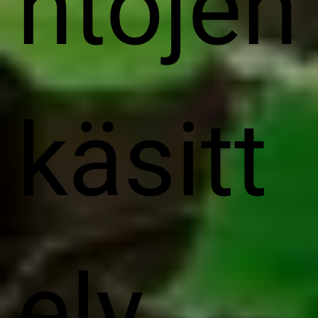
ntojen
käsitt
ely