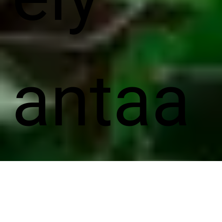
antaa
suoja