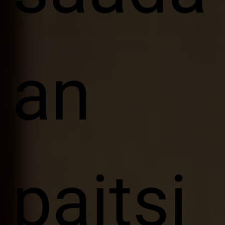
an
paitsi