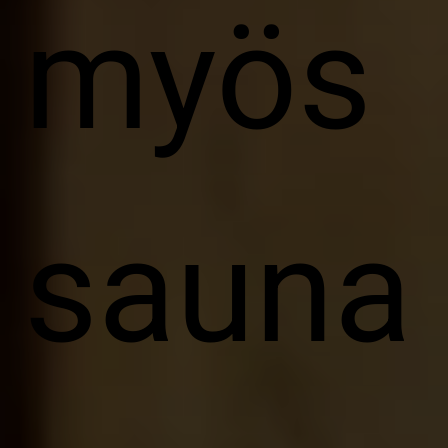
myös
sauna