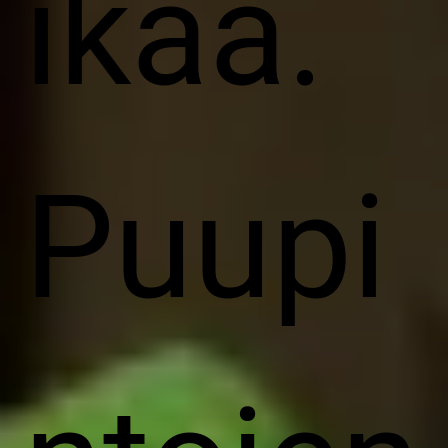
ikää.
Puupi