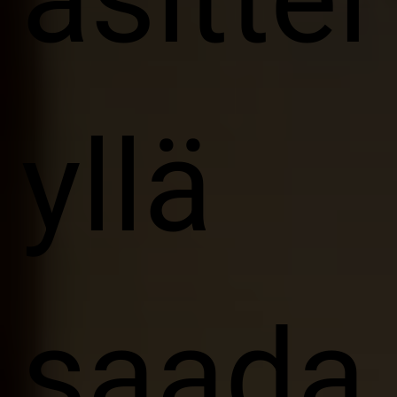
yllä
saada