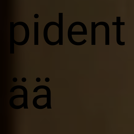
pident
ää