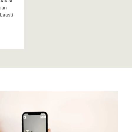
aalasi
aan
Laasti-