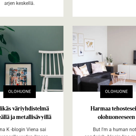
arjen keskellä.
OLOHUONE
OLOHUONE
likäs väriyhdistelmä
Harmaa tehostese
ällä ja metallisävyillä
olohuoneeseen
na K -blogin Viena sai
But I'm a human not