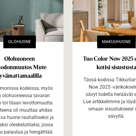
OLOHUONE
MAKUUHUONE
Olohuoneen
Tuo Color Now 2025 
odonmuutos Mute
kotisi sisustust
yvämattamaalilla
Tässä kodissa Tikkurila
Now 2025 -värikokoe
 monissa kodeissa, myös
sävyt todella heräävät 
ä olohuoneessa tavaran
Lue artikkelimme ja löyd
 toi tilaan levottomuutta.
omaan sisustukseesi 
tteena oli muuttaa ahdas
sävyltä.
ava huone rauhalliseksi ja
aksi oleskelutilaksi, jossa
aa palautua ja hengähtää