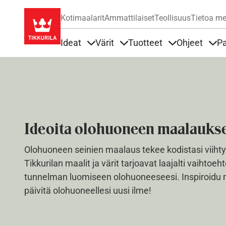
Kotimaalarit
Ammattilaiset
Teollisuus
Tietoa me
Ideat
Värit
Tuotteet
Ohjeet
Pa
Sisällöt Ideat alla
Sisällöt Värit alla
Sisällöt Tuottee
Sisä
Ideoita olohuoneen maalauks
Olohuoneen seinien maalaus tekee kodistasi viihty
Tikkurilan maalit ja värit tarjoavat laajalti vaihtoeh
tunnelman luomiseen olohuoneeseesi. Inspiroidu 
päivitä olohuoneellesi uusi ilme!