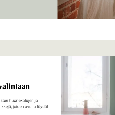
valintaan
isten huonekalujen ja
nkkejä, joiden avulla löydät