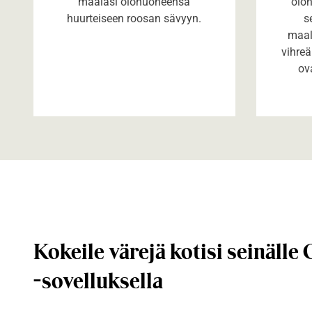
maalasi olohuoneensa
oloh
huurteiseen roosan sävyyn.
s
maal
vihreä
ov
Kokeile värejä kotisi seinälle
-sovelluksella