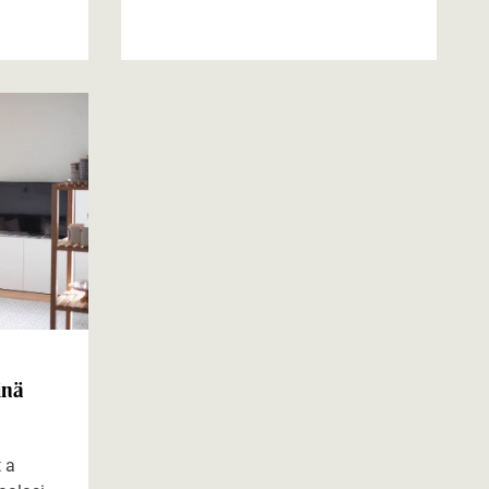
inä
 a