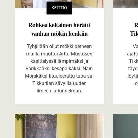
KEITTIÖ
Rohkea keltainen herätti
R
vanhan mökin henkiin
Tik
Tyhjillään ollut mökki perheen
Va
mailla muuttui Arttu Mustosen
ajatt
käsittelyssä lämpimäksi ja
Tikk
värikkääksi kesäpaikaksi. Näin
täyd
Mörskäksi tituuleerattu tupa sai
löyt
Tikkurilan sävyillä uuden
o
ilmeen ja tunnelman.