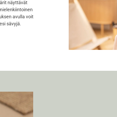
ärit näyttävät
 mielenkiintoinen
ksen avulla voit
esi sävyjä.