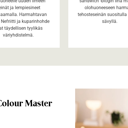
uoneelle uuden ilmeen
sandwich -blogin Iina m
einät ja lempiesineet
olohuoneeseen harm
aamalla. Harmahtavan
tehosteseinän suositulla 
 Nefriitti ja kuparinhohde
sävyllä.
at täydellisen tyylikäs
väriyhdistelmä.
 Colour Master