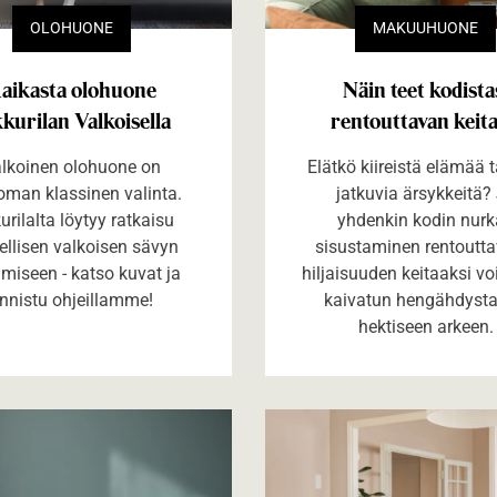
OLOHUONE
MAKUUHUONE
aikasta olohuone
Näin teet kodista
kurilan Valkoisella
rentouttavan keit
lkoinen olohuone on
Elätkö kiireistä elämää 
oman klassinen valinta.
jatkuvia ärsykkeitä?
urilalta löytyy ratkaisu
yhdenkin kodin nur
ellisen valkoisen sävyn
sisustaminen rentoutta
ämiseen - katso kuvat ja
hiljaisuuden keitaaksi vo
nnistu ohjeillamme!
kaivatun hengähdyst
hektiseen arkeen.