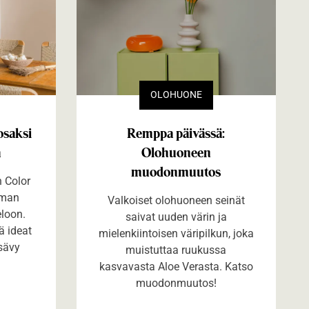
OLOHUONE
osaksi
Remppa päivässä:
a
Olohuoneen
muodonmuutos
n Color
lman
Valkoiset olohuoneen seinät
eloon.
saivat uuden värin ja
ä ideat
mielenkiintoisen väripilkun, joka
sävy
muistuttaa ruukussa
kasvavasta Aloe Verasta. Katso
muodonmuutos!