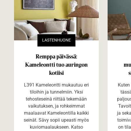
LASTENHUONE
Remppa päivässä:
Kameleontti tuo auringon
mu
kotiisi
s
L391 Kameleontti mukautuu eri
Kuten
tiloihin ja tunnelmiin. Yksi
täss
tehosteseinä riittää tekemään
paljous
vaikutuksen, ja rohkeimmat
Tavoi
maalaavat Kameleontilla kaikki
ja sek
seinät. Sävy sopii upeasti myös
toimiv
kuviomaalaukseen. Katso
on til