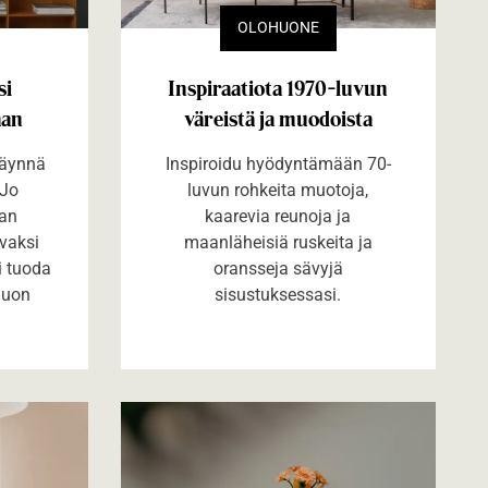
OLOHUONE
si
Inspiraatiota 1970-luvun
aan
väreistä ja muodoista
täynnä
Inspiroidu hyödyntämään 70-
 Jo
luvun rohkeita muotoja,
kan
kaarevia reunoja ja
vaksi
maanläheisiä ruskeita ja
i tuoda
oransseja sävyjä
auon
sisustuksessasi.