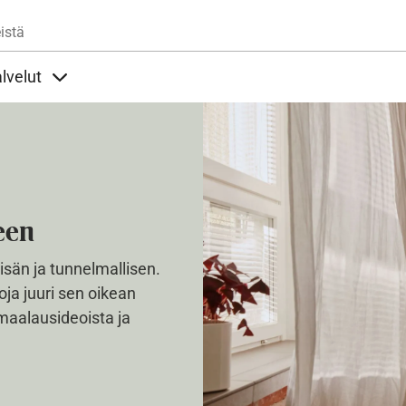
Hyppää pääsisältöön
istä
lvelut
t alla
llöt Ohjeet alla
Sisällöt Palvelut alla
een
isän ja tunnelmallisen.
toja juuri sen oikean
maalausideoista ja