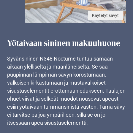
Käytetyt sävyt
Yötaivaan sininen makuuhuone
Syvänsininen
N348 Nocturne
tuntuu samaan
aikaan ylelliseltä ja maanläheiseltä. Se saa
puupinnan lämpimän sävyn korostumaan,
valkoisen kirkastumaan ja mustavalkoiset
sisustuselementit erottumaan edukseen. Taulujen
ohuet viivat ja selkeät muodot nousevat upeasti
esiin yötaivaan tummansinistä vasten. Tämä sävy
ei tarvitse paljoa ympärilleen, sillä se on jo
itsessään upea sisustuselementti.