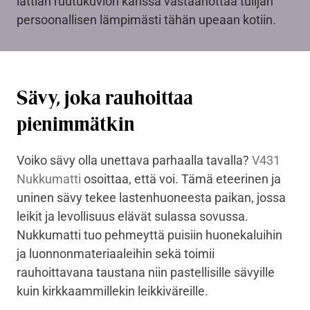
lattian ruutukuvion kanssa vastaanottaa tulijan
persoonallisen lämpimästi tähän upeaan kotiin.
Sävy, joka rauhoittaa
pienimmätkin
Voiko sävy olla unettava parhaalla tavalla?
V431
Nukkumatti
osoittaa, että voi. Tämä eteerinen ja
uninen sävy tekee lastenhuoneesta paikan, jossa
leikit ja levollisuus elävät sulassa sovussa.
Nukkumatti tuo pehmeyttä puisiin huonekaluihin
ja luonnonmateriaaleihin sekä toimii
rauhoittavana taustana niin pastellisille sävyille
kuin kirkkaammillekin leikkiväreille.