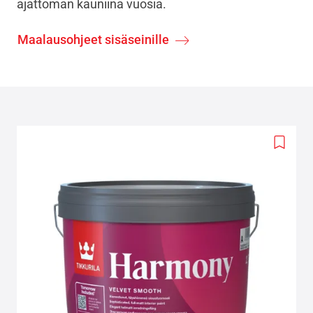
ajattoman kauniina vuosia.
Maalausohjeet sisäseinille
Add
to
wishlis