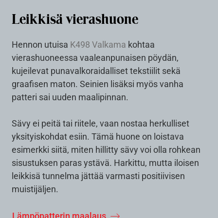
Leikkisä vierashuone
Hennon utuisa
K498 Valkama
kohtaa
vierashuoneessa vaaleanpunaisen pöydän,
kujeilevat punavalkoraidalliset tekstiilit sekä
graafisen maton. Seinien lisäksi myös vanha
patteri sai uuden maalipinnan.
Sävy ei peitä tai riitele, vaan nostaa herkulliset
yksityiskohdat esiin. Tämä huone on loistava
esimerkki siitä, miten hillitty sävy voi olla rohkean
sisustuksen paras ystävä. Harkittu, mutta iloisen
leikkisä tunnelma jättää varmasti positiivisen
muistijäljen.
Lämpöpatterin maalaus