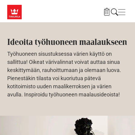
Hyppää pääsisältöön
Navig
Ideoita työhuoneen maalaukseen
Työhuoneen sisustuksessa värien käyttö on
sallittua! Oikeat värivalinnat voivat auttaa sinua
keskittymään, rauhoittumaan ja olemaan luova.
Pienestäkin tilasta voi kuoriutua pätevä
kotitoimisto uuden maalikerroksen ja värien
avulla. Inspiroidu työhuoneen maalausideoista!