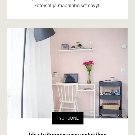
kotoisat ja maanläheiset sävyt.
TYÖHUONE
Idea työhuoneeseen: pirteä ilme