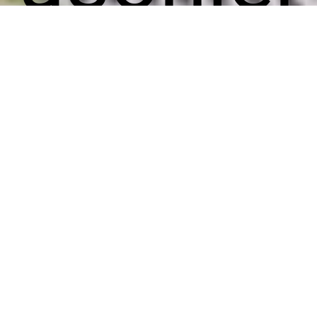
den av
ulla