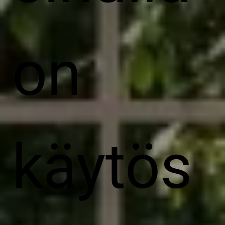
on
käytös