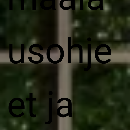
usohje
et ja