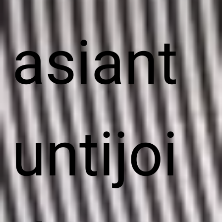
asiant
untijoi