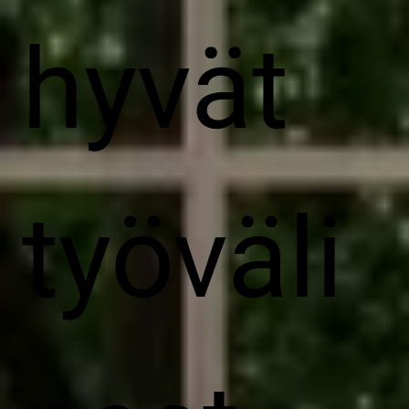
hyvät
työväli