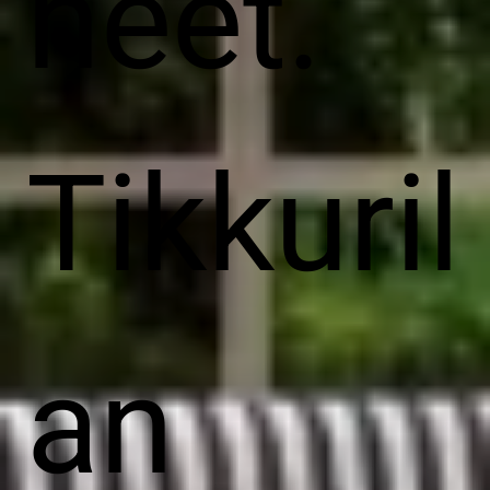
neet.
Tikkuril
an