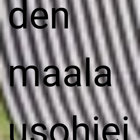
den
maala
usohjei