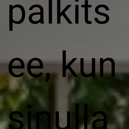
palkits
ee, kun
sinulla