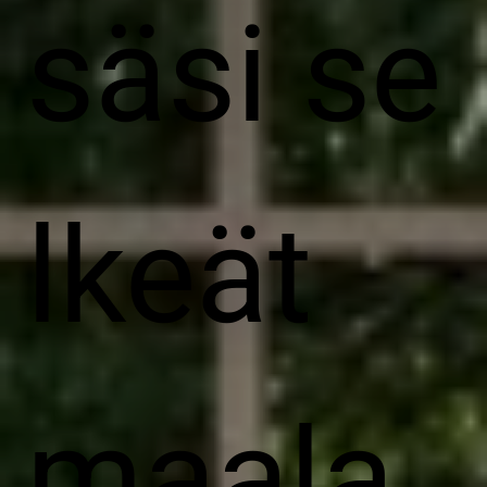
säsi se
lkeät
maala