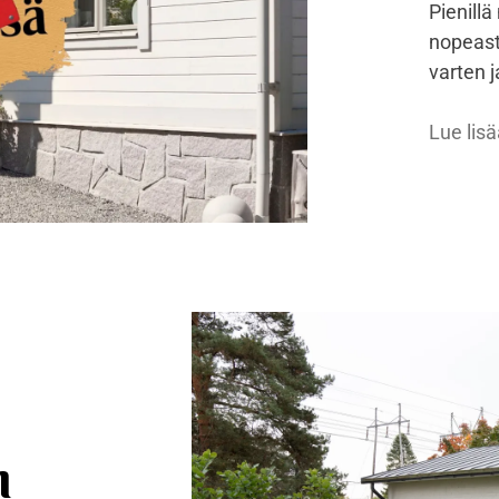
Pienillä
nopeasti
varten 
Lue lisä
n