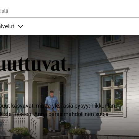
Hyppää pääsisältöön
istä
lvelut
t alla
llöt Ohjeet alla
Sisällöt Palvelut alla
uuttuvat.
uut kasvavat, mutta yksi asia pysyy: Tikkurilan
odesta toiseen. Anna paras mahdollinen suoja