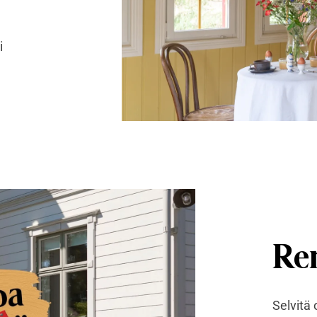
i
Re
Selvitä