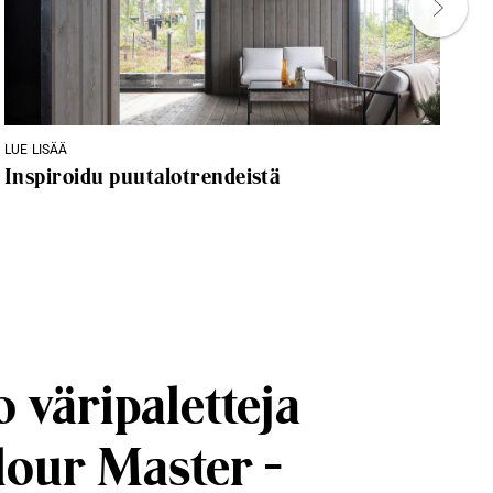
LUE LISÄÄ
IN
Inspiroidu puutalotrendeistä
Ka
 väripaletteja
lour Master -