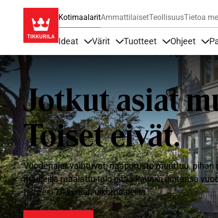
Kotimaalarit
Ammattilaiset
Teollisuus
Tietoa me
Ideat
Värit
Tuotteet
Ohjeet
Pa
Sisällöt Ideat alla
Sisällöt Värit alla
Sisällöt Tuottee
Sisä
Jotkut asiat m
Toiset eivät.
Vuodenajat vaihtuvat, naapurusto muuttuu, pihan p
maaleilla maalattu talo pitää kauniin pintansa vu
talollesi Tikkurilan ulkomaaleilla.