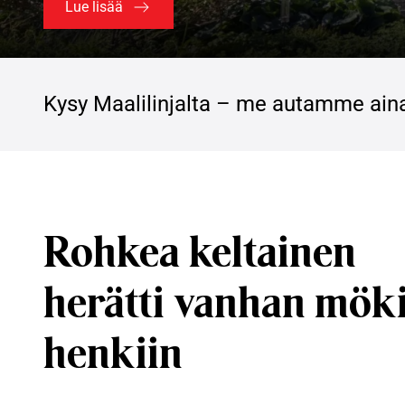
Lue lisää
Kysy Maalilinjalta – me autamme ain
Rohkea keltainen
herätti vanhan mök
henkiin