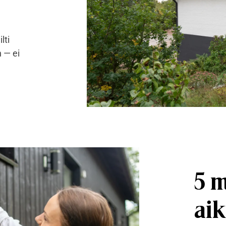
lti
 — ei
5 m
aik