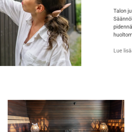
Talon ju
Säännöll
pidennät
huoltom
Lue lisä