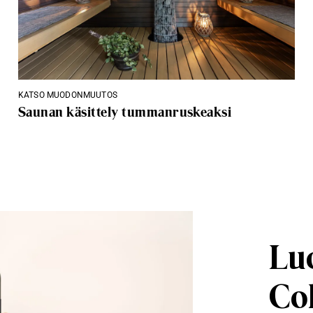
KATSO MUODONMUUTOS
Saunan käsittely tummanruskeaksi
Luo
Co