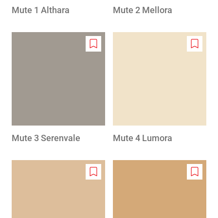
Mute 1 Althara
Mute 2 Mellora
Add
Add
to
to
wishlist
wishlis
Mute 3 Serenvale
Mute 4 Lumora
Add
Add
to
to
wishlist
wishlis