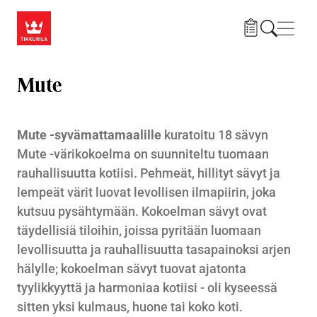
Hyppää pääsisältöön
Navig
Mute
Mute -syvämattamaalille
kuratoitu 18 sävyn
Mute -värikokoelma on suunniteltu tuomaan
rauhallisuutta kotiisi. Pehmeät, hillityt sävyt ja
lempeät värit luovat levollisen ilmapiirin, joka
kutsuu pysähtymään. Kokoelman sävyt ovat
täydellisiä tiloihin, joissa pyritään luomaan
levollisuutta ja rauhallisuutta tasapainoksi arjen
hälylle; kokoelman sävyt tuovat ajatonta
tyylikkyyttä ja harmoniaa kotiisi - oli kyseessä
sitten yksi kulmaus, huone tai koko koti.