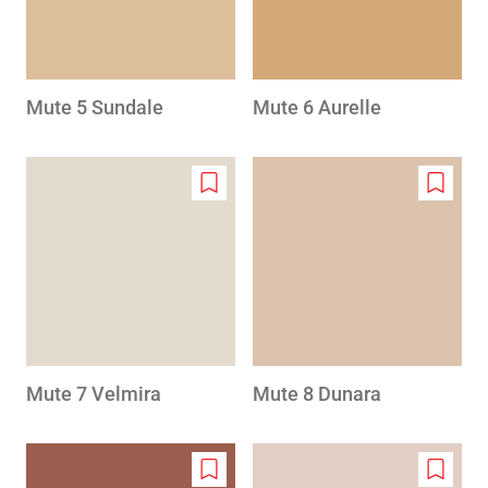
Mute 5 Sundale
Mute 6 Aurelle
Add
Add
to
to
wishlist
wishlis
Mute 7 Velmira
Mute 8 Dunara
Add
Add