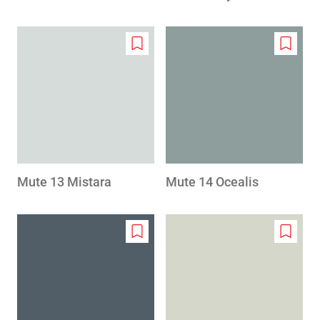
Add
Add
to
to
wishlist
wishlis
Mute 13 Mistara
Mute 14 Ocealis
Add
Add
to
to
wishlist
wishlis