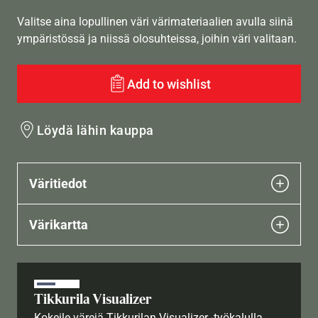
Valitse aina lopullinen väri värimateriaalien avulla siinä
ympäristössä ja niissä olosuhteissa, joihin väri valitaan.
Add to wishlist
Löydä lähin kauppa
Väritiedot
Värikartta
Tikkurila Visualizer
Kokeile värejä Tikkurilan Visualizer -työkalulla