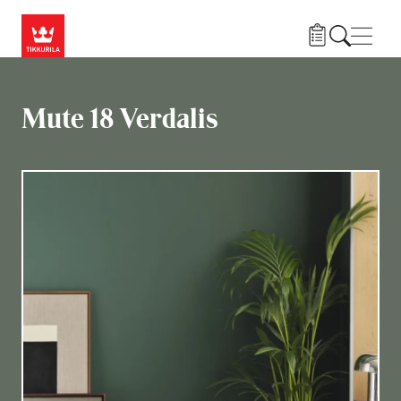
Hyppää pääsisältöön
Navig
Mute 18 Verdalis