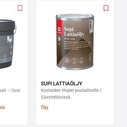
Add
Add
to
to
wishlist
wishlist
SUPI LATTIAÖLJY
ali – Uusi
Kosteiden tilojen puulattioille /
Sävytettävissä
meä
Öljy