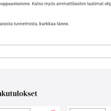
ntaoppaastamme
. Katso myös ammattilaisten laatimat
oh
laisista tunnelmista,
kurkkaa tänne.
kutulokset