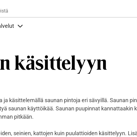
Hyppää pääsisältöön
istä
lvelut
t alla
llöt Ohjeet alla
Sisällöt Palvelut alla
n käsittelyyn
 ja käsittelemällä saunan pintoja eri sävyillä. Saunan pin
yä saunan käyttöikää. Saunan puupinnat kannattaakin käs
imman pitkään.
iden, seinien, kattojen kuin puulattioiden käsittelyyn. Lis