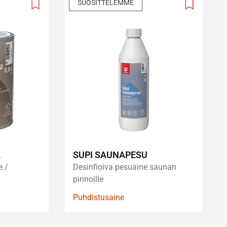
SUOSITTELEMME
Add
Add
to
to
wishlist
wishlist
A
SUPI SAUNAPESU
e /
Desinfioiva pesuaine saunan
pinnoille
Puhdistusaine