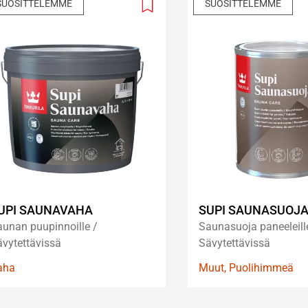
SUOSITTELEMME
SUOSITTELEMME
Add
to
wishlist
UPI SAUNAVAHA
SUPI SAUNASUOJ
unan puupinnoille /
Saunasuoja paneeleill
vytettävissä
Sävytettävissä
aha
Muut, Puolihimmeä