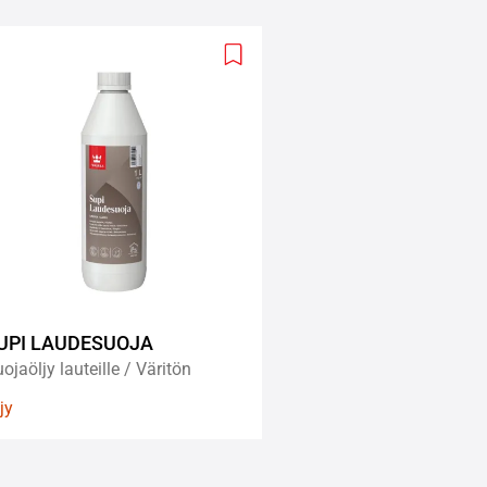
Add
to
wishlist
UPI LAUDESUOJA
ojaöljy lauteille / Väritön
jy