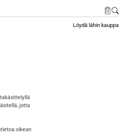
Löydä lähin kauppa
takäsittelyllä
itellä, jotta
ätietoa oikean