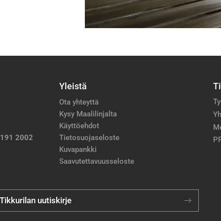
Yleistä
T
Ty
Ota yhteyttä
Kysy Maalilinjalta
Yh
Käyttöehdot
M
 191 2002
Tietosuojaseloste
PP
Kuvapankki
Saavutettavuusseloste
 Tikkurilan uutiskirje