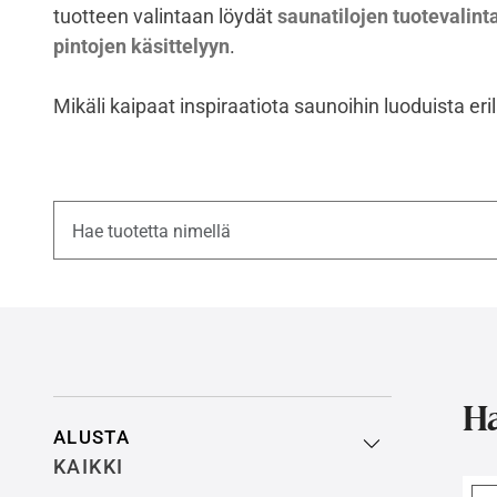
tuotteen valintaan löydät
saunatilojen tuotevali
pintojen käsittelyyn
.
Mikäli kaipaat inspiraatiota saunoihin luoduista eri
Rajaa hakutuloksia
Ha
ALUSTA
KAIKKI