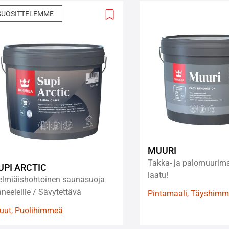
SUOSITTELEMME
Add
to
wishlist
MUURI
Takka- ja palomuurima
UPI ARCTIC
laatu!
elmiäishohtoinen saunasuoja
neeleille / Sävytettävä
Pintamaali, Täyshim
uut, Puolihimmeä