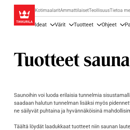
Kotimaalarit
Ammattilaiset
Teollisuus
Tietoa me
Ideat
Värit
Tuotteet
Ohjeet
Pa
Sisällöt Ideat alla
Sisällöt Värit alla
Sisällöt Tuottee
Sisä
Tuotteet sauna
Saunoihin voi luoda erilaisia tunnelmia sisustamalla
saadaan halutun tunnelman lisäksi myös pidennett
ne säilyvät puhtaina ja hyvännäköisinä mahdollis
Täältä löydät laadukkaat tuotteet niin saunan laute