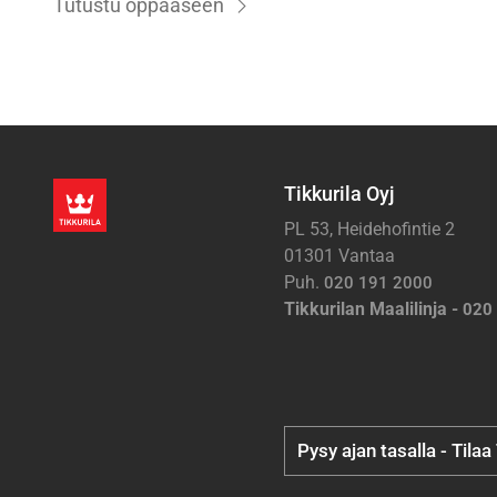
Tutustu oppaaseen
Tikkurila Oyj
PL 53, Heidehofintie 2
01301 Vantaa
Puh.
020 191 2000
Tikkurilan Maalilinja -
020
Pysy ajan tasalla - Tilaa