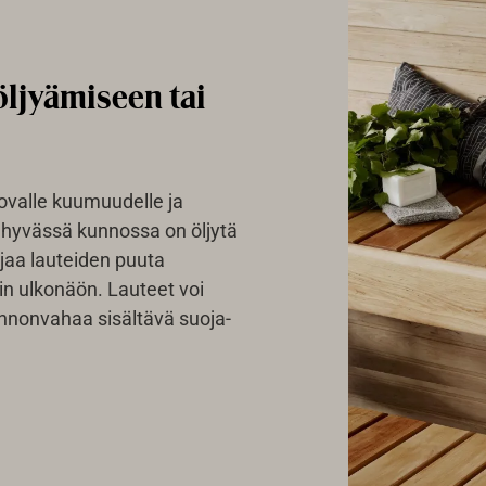
öljyämiseen tai
kovalle kuumuudelle ja
 hyvässä kunnossa on öljytä
ojaa lauteiden puuta
in ulkonäön. Lauteet voi
onnonvahaa sisältävä suoja-