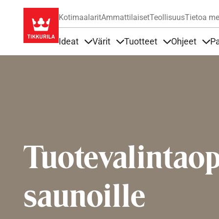
Kotimaalarit
Ammattilaiset
Teollisuus
Tietoa me
Ideat
Värit
Tuotteet
Ohjeet
Pa
Sisällöt Ideat alla
Sisällöt Värit alla
Sisällöt Tuottee
Sisä
Tuotevalintao
saunoille