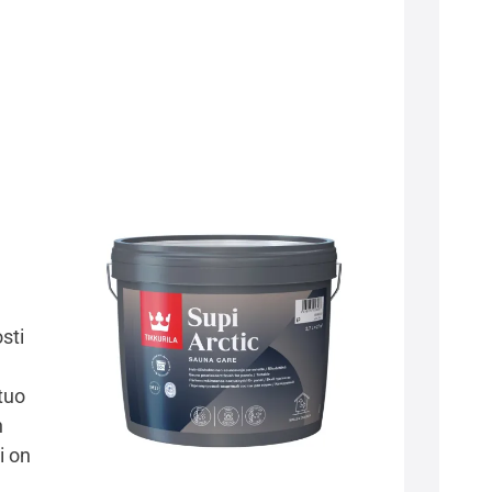
sti
tuo
n
i on