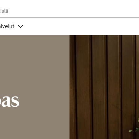
Hyppää pääsisältöön
istä
lvelut
t alla
llöt Ohjeet alla
Sisällöt Palvelut alla
pas