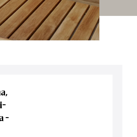
a,
i-
a -