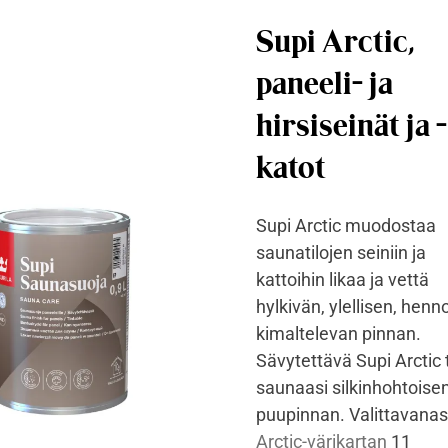
Supi Arctic,
paneeli- ja
hirsiseinät ja -
katot
Supi Arctic muodostaa
saunatilojen seiniin ja
kattoihin likaa ja vettä
hylkivän, ylellisen, henno
kimaltelevan pinnan.
Sävytettävä Supi Arctic 
saunaasi silkinhohtoise
puupinnan. Valittavanas
Arctic-värikartan
11