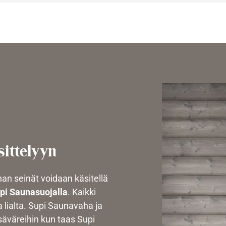
sittelyyn
an seinät voidaan käsitellä
pi Saunasuojalla
. Kaikki
 lialta. Supi Saunavaha ja
säväreihin kun taas Supi