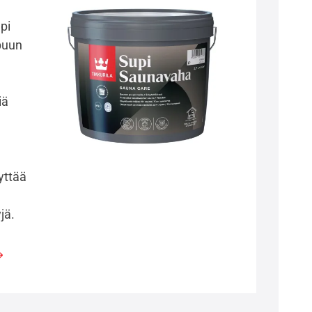
pi
puun
iä
yttää
yjä.