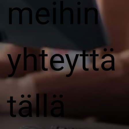
meihin
yhteyttä
tällä