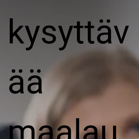
kysyttäv
ää
maalau