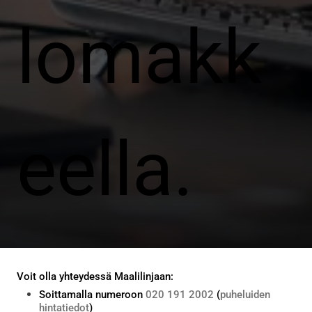
lomakk
eella.
Voit olla yhteydessä Maalilinjaan:
Soittamalla numeroon
020 191 2002
(
puheluiden
hintatiedot
)