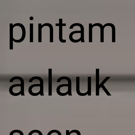
pintam
aalauk