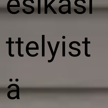
esikäsi
ttelyist
ä