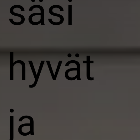
säsi
hyvät
ja