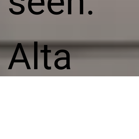
seen.
Alta
löydät