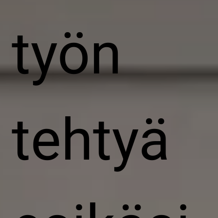
työn
tehtyä