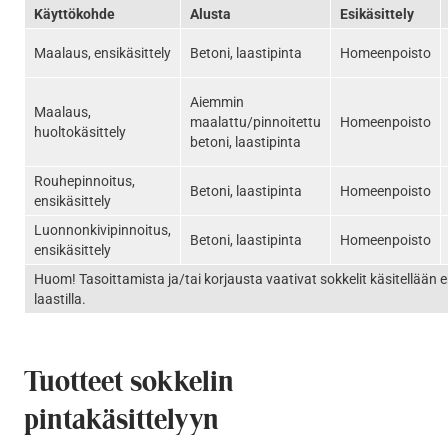
Käyttökohde
Alusta
Esikäsittely
Maalaus, ensikäsittely
Betoni, laastipinta
Homeenpoisto
Aiemmin
Maalaus,
maalattu/pinnoitettu
Homeenpoisto
huoltokäsittely
betoni, laastipinta
Rouhepinnoitus,
Betoni, laastipinta
Homeenpoisto
ensikäsittely
Luonnonkivipinnoitus,
Betoni, laastipinta
Homeenpoisto
ensikäsittely
Huom! Tasoittamista ja/tai korjausta vaativat sokkelit käsitellään e
laastilla.
Tuotteet sokkelin
pintakäsittelyyn