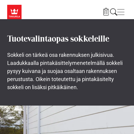
Hyppää pääsisältöön
Navig
Tuotevalintaopas sokkeleille
Sokkeli on tärkeä osa rakennuksen julkisivua.
Laadukkaalla pintakäsittelymenetelmällä sokkeli
pysyy kuivana ja suojaa osaltaan rakennuksen
perustusta. Oikein toteutettu ja pintakäsitelty
sokkeli on lisäksi pitkäikäinen.