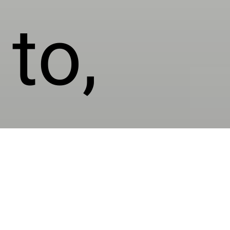
to,
ruisk