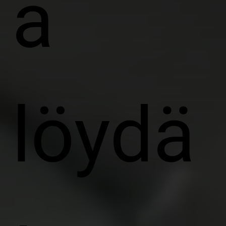
ä
löydä