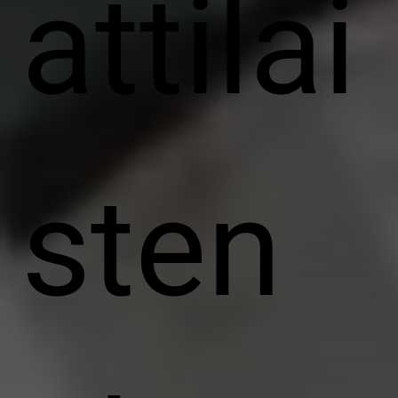
attilai
sten