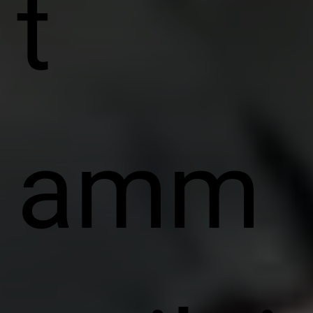
t
amm