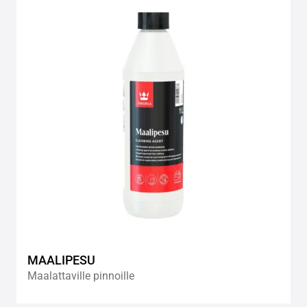
to
wishlis
MAALIPESU
Maalattaville pinnoille