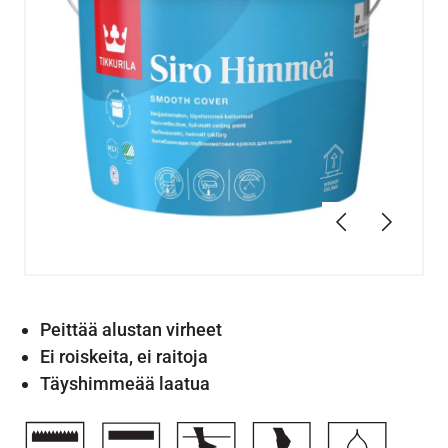
Edellinen
Seuraav
Peittää alustan virheet
Ei roiskeita, ei raitoja
Täyshimmeää laatua