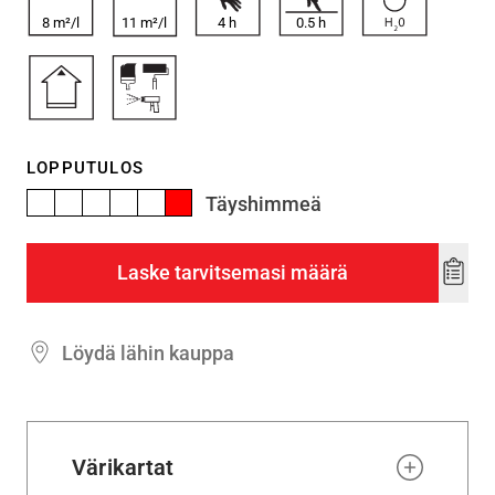
8 m²/l
11 m²/l
4
h
0.5
h
LOPPUTULOS
Täyshimmeä
Laske tarvitsemasi määrä
Add
to
wishl
Löydä lähin kauppa
Värikartat