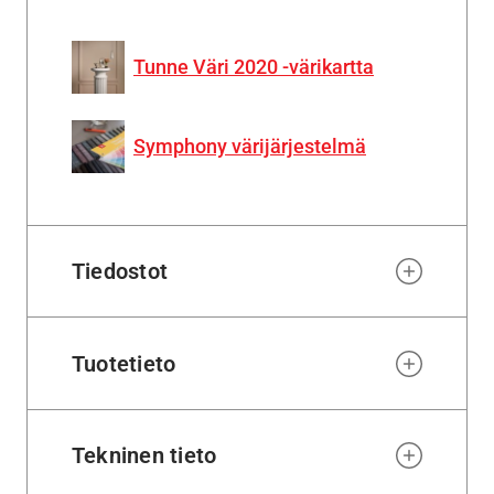
Tunne Väri 2020 -värikartta
Symphony värijärjestelmä
Tiedostot
Tuotetieto
Tekninen tieto