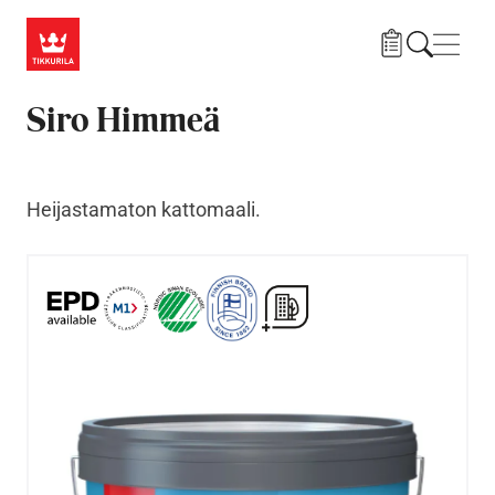
Hyppää pääsisältöön
Navig
Siro Himmeä
Heijastamaton kattomaali.