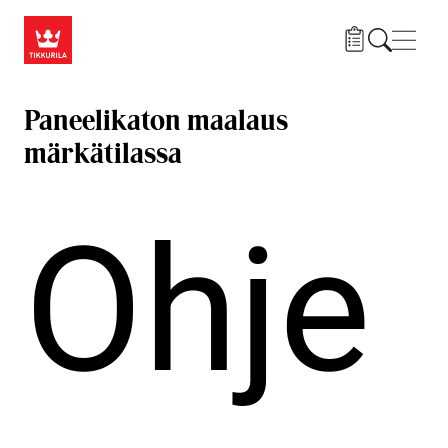
Hyppää pääsisältöön
Navig
Paneelikaton maalaus
märkätilassa
Ohje