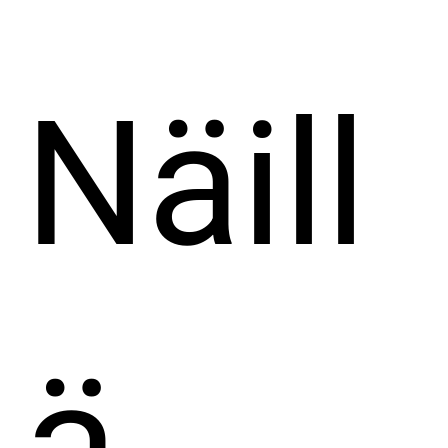
Näill
ä