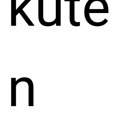
kute
n