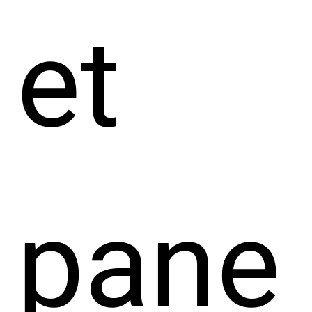
et
pane