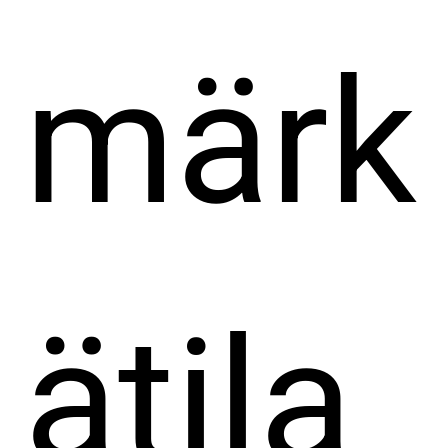
märk
ätila