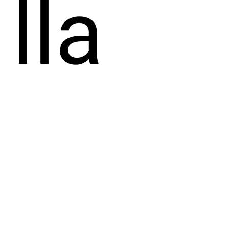
lla
onni