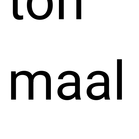
ton
maal