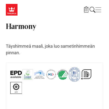
Hyppää pääsisältöön
Navig
Harmony
Täyshimmeä maali, joka luo sametinhimmeän
pinnan.