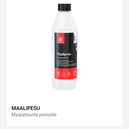
to
wishlis
MAALIPESU
Maalattaville pinnoille