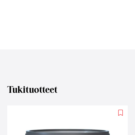
Tukituotteet
Add
to
wishlis