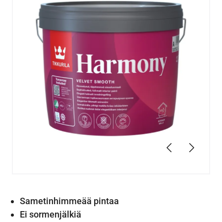
Edellinen
Seuraav
Sametinhimmeää pintaa
Ei sormenjälkiä