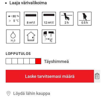
Laaja värivalikoima
80
5
8 m²/l
12 m²/l
2
h
0.5
h
LOPPUTULOS
Täyshimmeä
Laske tarvitsemasi määrä
Add
to
wishl
Löydä lähin kauppa