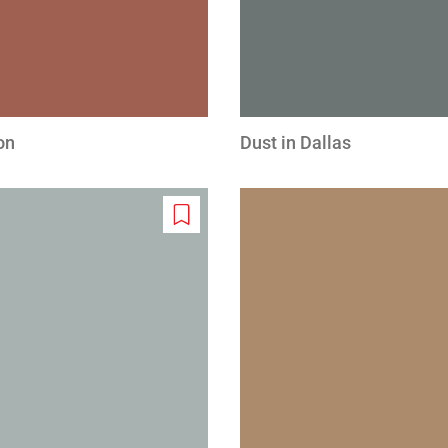
on
Dust in Dallas
Add
to
wishlist