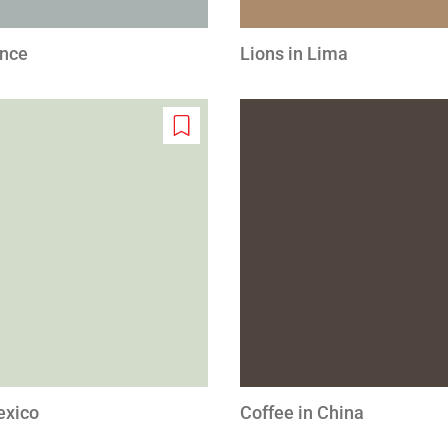
ance
Lions in Lima
Add
to
wishlist
exico
Coffee in China