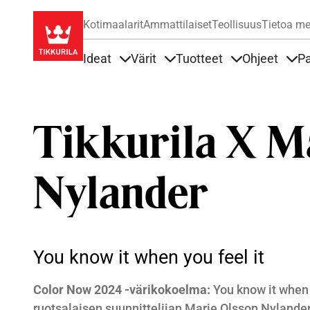
Kotimaalarit
Ammattilaiset
Teollisuus
Tietoa me
Ideat
Värit
Tuotteet
Ohjeet
Pa
Sisällöt Ideat alla
Sisällöt Värit alla
Sisällöt Tuottee
Sisä
Tikkurila X M
Nylander
You know it when you feel it
Color Now 2024 -värikokoelma
:
You know it when 
ruotsalaisen suunnittelijan Marie Olsson Nylande