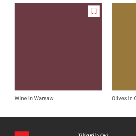
Add
to
wishlist
Wine in Warsaw
Olives in
Tikkurila Oyj