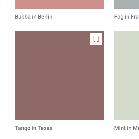
Bubba in Berlin
Fog in Fr
Add
to
wishlist
Tango in Texas
Mint in M