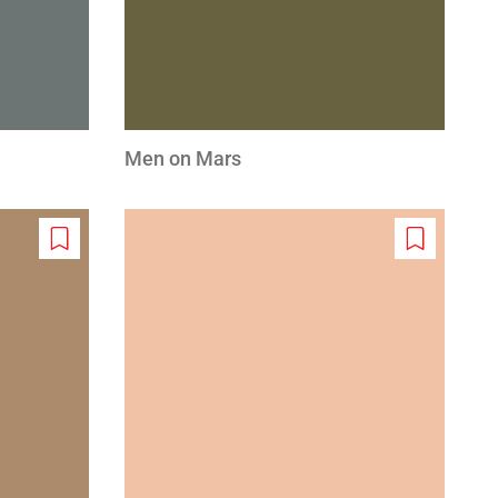
Men on Mars
Add
Add
to
to
wishlist
wishlist