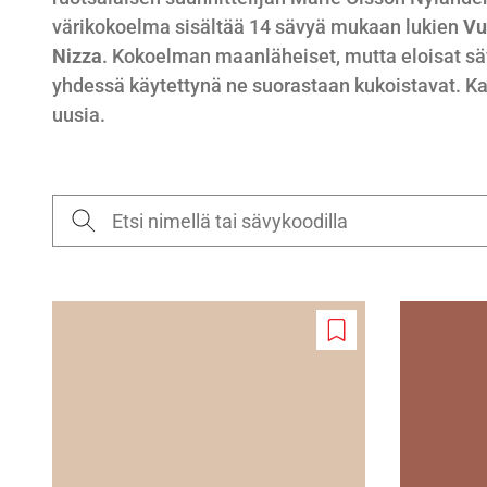
värikokoelma sisältää 14 sävyä mukaan lukien
Vu
Nizza
.
Kokoelman maanläheiset, mutta eloisat säv
yhdessä käytettynä ne suorastaan kukoistavat. Ka
uusia.
Add
to
wishlist