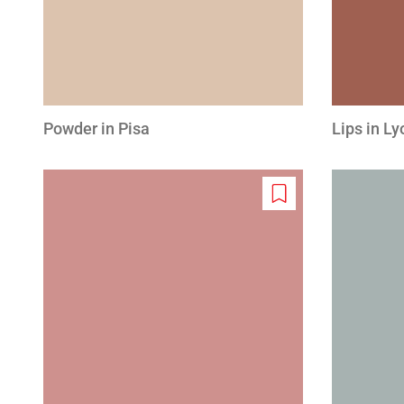
Powder in Pisa
Lips in Ly
Add
to
wishlist