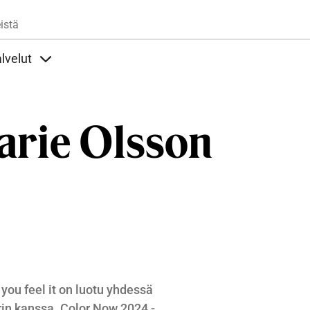
Hyppää pääsisältöön
istä
lvelut
t alla
llöt Ohjeet alla
Sisällöt Palvelut alla
arie Olsson
you feel it on luotu yhdessä
rin kanssa.
Color Now 2024 -