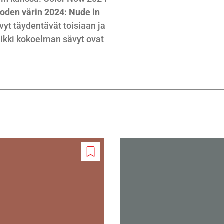
oden värin 2024: Nude in
yt täydentävät toisiaan ja
ikki kokoelman sävyt ovat
Add
to
wishlist