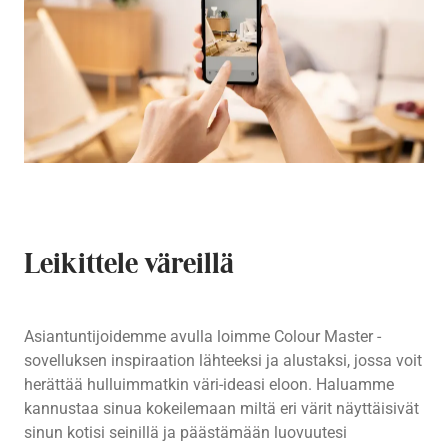
Leikittele väreillä
Asiantuntijoidemme avulla loimme Colour Master -
sovelluksen inspiraation lähteeksi ja alustaksi, jossa voit
herättää hulluimmatkin väri-ideasi eloon. Haluamme
kannustaa sinua kokeilemaan miltä eri värit näyttäisivät
sinun kotisi seinillä ja päästämään luovuutesi