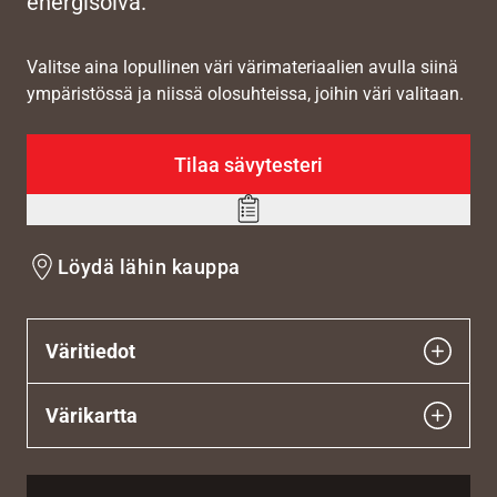
energisoiva.
Valitse aina lopullinen väri värimateriaalien avulla siinä
ympäristössä ja niissä olosuhteissa, joihin väri valitaan.
Tilaa sävytesteri
Add
to
Löydä lähin kauppa
wishlist
Väritiedot
Värikartta