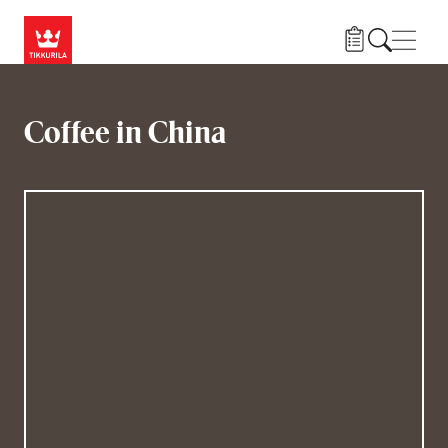
Hyppää pääsisältöön
Navig
Coffee in China