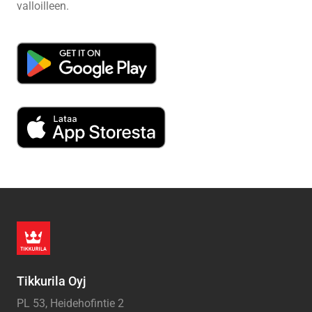
valloilleen.
Tikkurila Oyj
PL 53, Heidehofintie 2