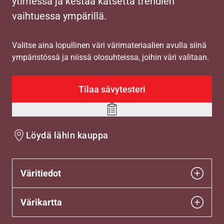
ytimessä ja kestää katsetta trendien
vaihtuessa ympärillä.
Valitse aina lopullinen väri värimateriaalien avulla siinä
ympäristössä ja niissä olosuhteissa, joihin väri valitaan.
Tilaa sävytesteri
Add
to
Löydä lähin kauppa
wishlist
Väritiedot
Värikartta