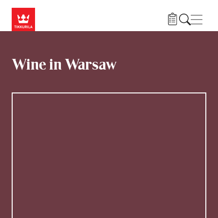
Hyppää pääsisältöön
Navig
Wine in Warsaw