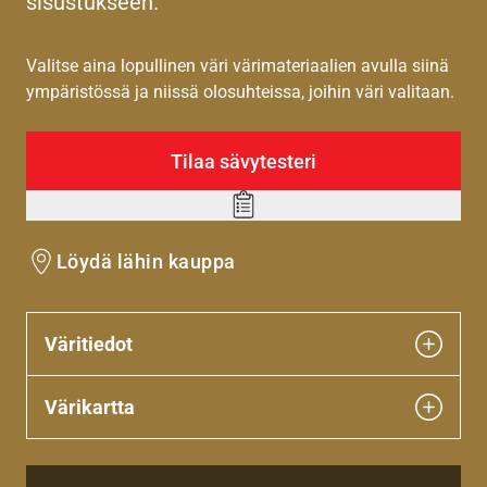
sisustukseen.
Valitse aina lopullinen väri värimateriaalien avulla siinä
ympäristössä ja niissä olosuhteissa, joihin väri valitaan.
Tilaa sävytesteri
Add
to
Löydä lähin kauppa
wishlist
Väritiedot
Värikartta