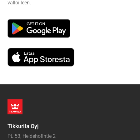
valloilleen.
Tikkurila Oyj
PL 53, Heidehofintie 2