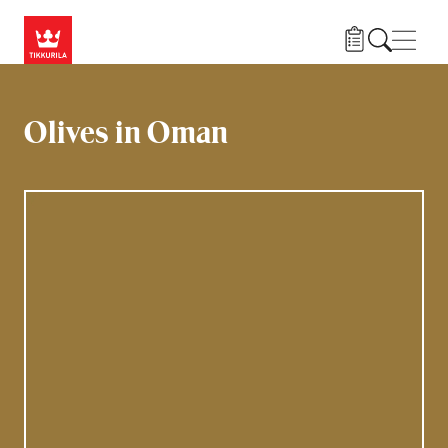
Hyppää pääsisältöön
Navig
Olives in Oman