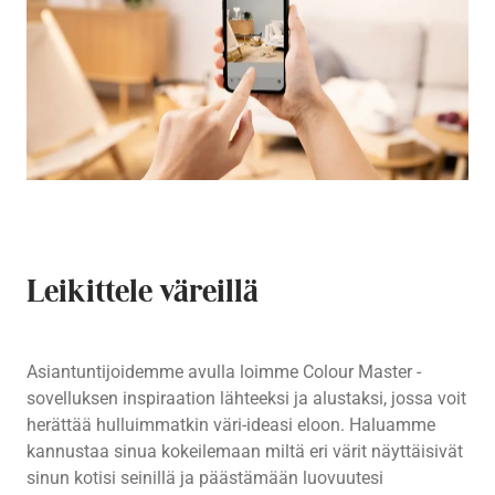
Leikittele väreillä
Asiantuntijoidemme avulla loimme Colour Master -
sovelluksen inspiraation lähteeksi ja alustaksi, jossa voit
herättää hulluimmatkin väri-ideasi eloon. Haluamme
kannustaa sinua kokeilemaan miltä eri värit näyttäisivät
sinun kotisi seinillä ja päästämään luovuutesi