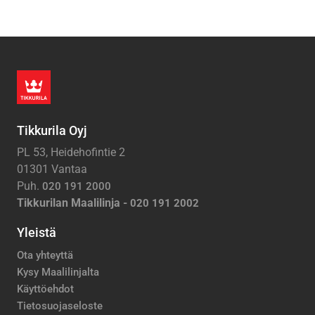
Tikkurila Oyj
PL 53, Heidehofintie 2
01301 Vantaa
Puh.
020 191 2000
Tikkurilan Maalilinja -
020 191 2002
Yleistä
Ota yhteyttä
Kysy Maalilinjalta
Käyttöehdot
Tietosuojaseloste