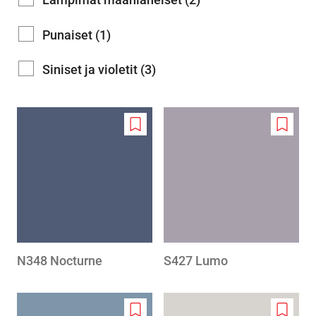
Punaiset (1)
Siniset ja violetit (3)
Add
Add
to
to
wishlist
wishlis
N348 Nocturne
S427 Lumo