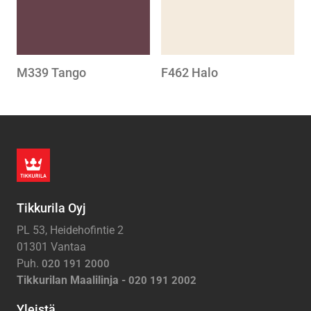
M339 Tango
F462 Halo
Tikkurila Oyj
PL 53, Heidehofintie 2
01301 Vantaa
Puh.
020 191 2000
Tikkurilan Maalilinja -
020 191 2002
Yleistä