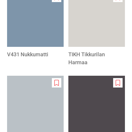
Add
Add
to
to
wishlist
wishlis
V431 Nukkumatti
TIKH Tikkurilan
Harmaa
Add
Add
to
to
wishlist
wishlis