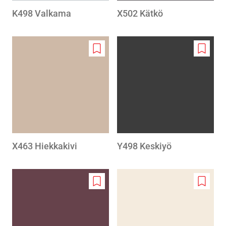
K498 Valkama
X502 Kätkö
Add
Add
to
to
wishlist
wishlis
X463 Hiekkakivi
Y498 Keskiyö
Add
Add
to
to
wishlist
wishlis