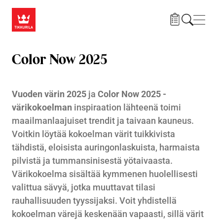
Hyppää pääsisältöön
Navig
Color Now 2025
Vuoden värin 2025
ja
Color Now 2025 -
värikokoelman
inspiraation lähteenä toimi
maailmanlaajuiset trendit ja taivaan kauneus.
Voitkin löytää kokoelman värit tuikkivista
tähdistä, eloisista auringonlaskuista, harmaista
pilvistä ja tummansinisestä yötaivaasta.
Värikokoelma sisältää kymmenen huolellisesti
valittua sävyä, jotka muuttavat tilasi
rauhallisuuden tyyssijaksi. Voit yhdistellä
kokoelman värejä keskenään vapaasti, sillä värit