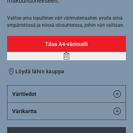
makuuhuoneeseen.
Valitse aina lopullinen väri värimateriaalien avulla siinä
ympäristössä ja niissä olosuhteissa, joihin väri valitaan.
Tilaa A4-värimalli
Add
to
Löydä lähin kauppa
wishlist
Väritiedot
Värikartta