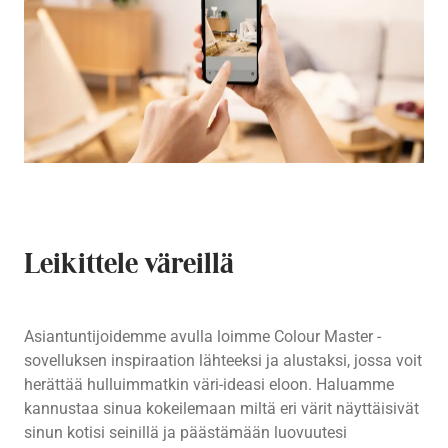
Leikittele väreillä
Asiantuntijoidemme avulla loimme Colour Master -
sovelluksen inspiraation lähteeksi ja alustaksi, jossa voit
herättää hulluimmatkin väri-ideasi eloon. Haluamme
kannustaa sinua kokeilemaan miltä eri värit näyttäisivät
sinun kotisi seinillä ja päästämään luovuutesi