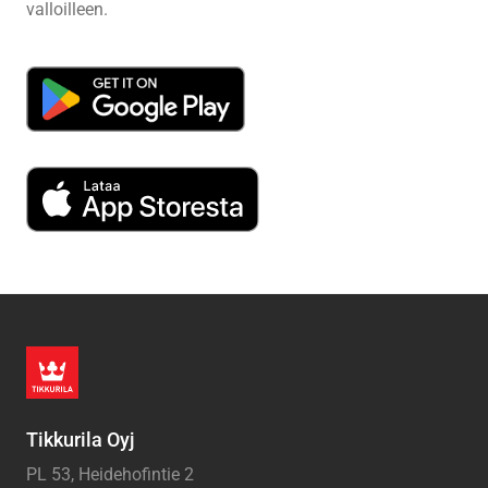
valloilleen.
Tikkurila Oyj
PL 53, Heidehofintie 2