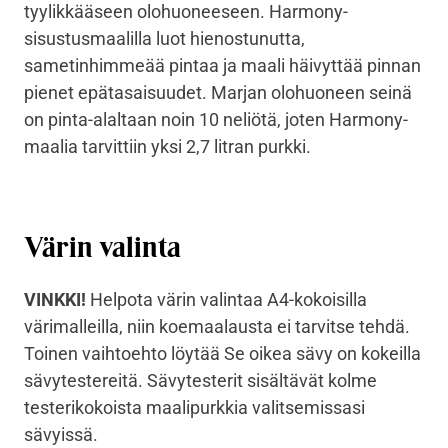
tyylikkääseen olohuoneeseen. Harmony-
sisustusmaalilla luot hienostunutta,
sametinhimmeää pintaa ja maali häivyttää pinnan
pienet epätasaisuudet. Marjan olohuoneen seinä
on pinta-alaltaan noin 10 neliötä, joten Harmony-
maalia tarvittiin yksi 2,7 litran purkki.
Värin valinta
VINKKI!
Helpota värin valintaa A4-kokoisilla
värimalleilla, niin koemaalausta ei tarvitse tehdä.
Toinen vaihtoehto löytää Se oikea sävy on kokeilla
sävytestereitä. Sävytesterit sisältävät kolme
testerikokoista maalipurkkia valitsemissasi
sävyissä.