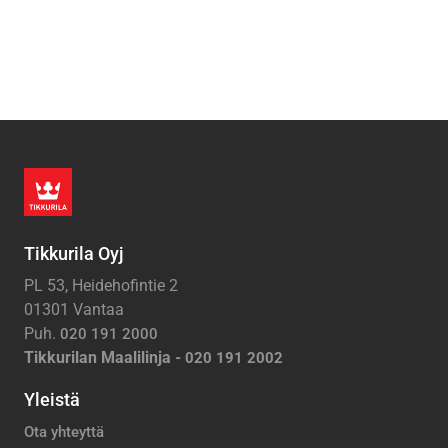
Tikkurila Oyj
PL 53, Heidehofintie 2
01301 Vantaa
Puh.
020 191 2000
Tikkurilan Maalilinja -
020 191 2002
Yleistä
Ota yhteyttä