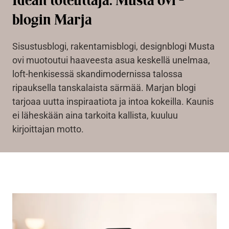
Idean toteuttaja: Musta ovi -
blogin Marja
Sisustusblogi, rakentamisblogi, designblogi Musta
ovi muotoutui haaveesta asua keskellä unelmaa,
loft-henkisessä skandimodernissa talossa
ripauksella tanskalaista särmää. Marjan blogi
tarjoaa uutta inspiraatiota ja intoa kokeilla. Kaunis
ei läheskään aina tarkoita kallista, kuuluu
kirjoittajan motto.