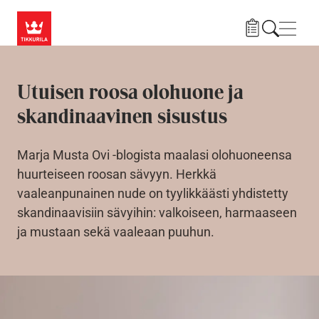
Hyppää pääsisältöön
Navig
Utuisen roosa olohuone ja
skandinaavinen sisustus
Marja Musta Ovi -blogista maalasi olohuoneensa
huurteiseen roosan sävyyn. Herkkä
vaaleanpunainen nude on tyylikkäästi yhdistetty
skandinaavisiin sävyihin: valkoiseen, harmaaseen
ja mustaan sekä vaaleaan puuhun.