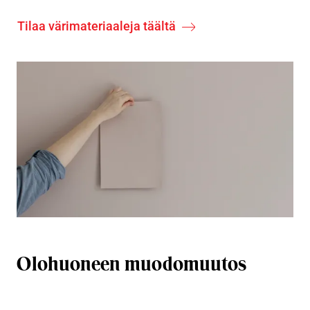
Tilaa värimateriaaleja täältä
Olohuoneen muodomuutos