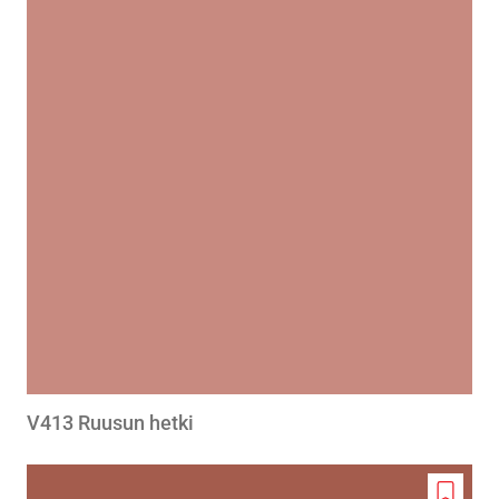
to
wishlis
V413 Ruusun hetki