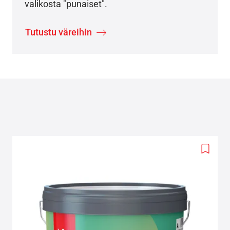
valikosta "punaiset".
Tutustu väreihin
Add
to
wishlis