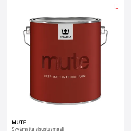
Add
to
wishlis
MUTE
Syvämatta sisustusmaali