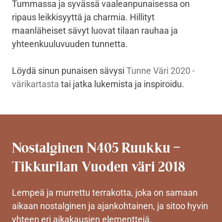
Tummassa ja syvässä vaaleanpunaisessa on
ripaus leikkisyyttä ja charmia. Hillityt
maanläheiset sävyt luovat tilaan rauhaa ja
yhteenkuuluvuuden tunnetta.
Löydä sinun punaisen sävysi
Tunne Väri 2020 -
värikartasta
tai jatka lukemista ja inspiroidu.
Nostalginen N405 Ruukku –
Tikkurilan Vuoden väri 2018
Lempeä ja murrettu terrakotta, joka on samaan
aikaan nostalginen ja ajankohtainen, ja sitoo hyvin
yhteen eri aikakausien elementtejä.