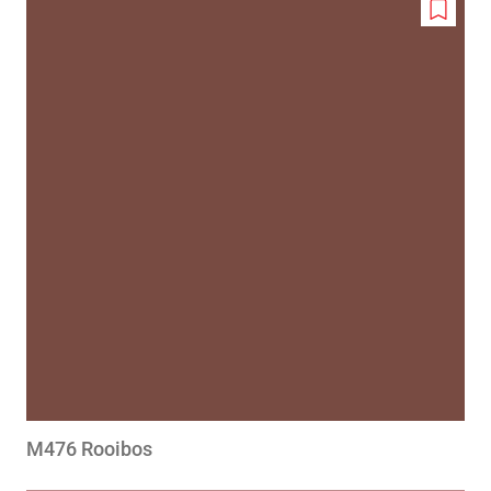
Add
to
wishlis
M476 Rooibos