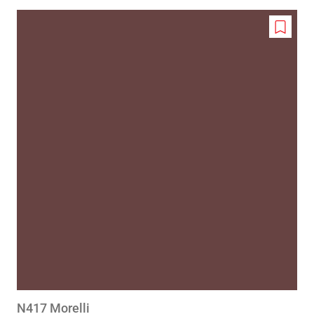
Add
to
wishlis
N417 Morelli