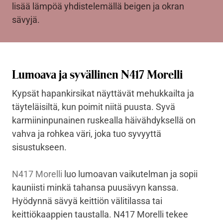
lisää lämpöä yhdistelemällä beigen ja okran
sävyjä.
Lumoava ja syvällinen N417 Morelli
Kypsät hapankirsikat näyttävät mehukkailta ja
täyteläisiltä, kun poimit niitä puusta. Syvä
karmiininpunainen ruskealla häivähdyksellä on
vahva ja rohkea väri, joka tuo syvyyttä
sisustukseen.
N417 Morelli
luo lumoavan vaikutelman ja sopii
kauniisti minkä tahansa puusävyn kanssa.
Hyödynnä sävyä keittiön välitilassa tai
keittiökaappien taustalla. N417 Morelli tekee