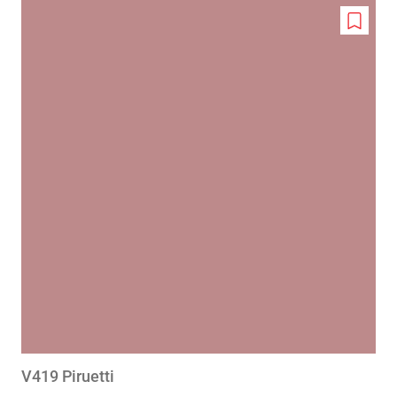
Add
to
wishlis
V419 Piruetti