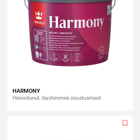
HARMONY
Hienostunut, täyshimmeä sisustusmaali
Add
to