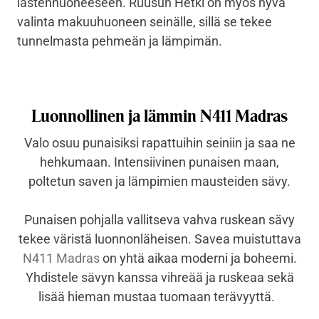
lastenhuoneeseen. Ruusun Hetki on myös hyvä
valinta makuuhuoneen seinälle, sillä se tekee
tunnelmasta pehmeän ja lämpimän.
Luonnollinen ja lämmin N411 Madras
Valo osuu punaisiksi rapattuihin seiniin ja saa ne
hehkumaan. Intensiivinen punaisen maan,
poltetun saven ja lämpimien mausteiden sävy.
Punaisen pohjalla vallitseva vahva ruskean sävy
tekee väristä luonnonläheisen. Savea muistuttava
N411 Madras
on yhtä aikaa moderni ja boheemi.
Yhdistele sävyn kanssa vihreää ja ruskeaa sekä
lisää hieman mustaa tuomaan terävyyttä.