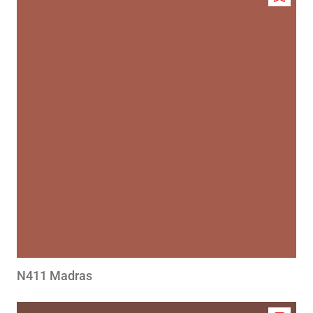
Add
to
wishlis
N411 Madras