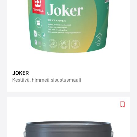
JOKER
Kestävä, himmeä sisustusmaali
Add
to
wishlis