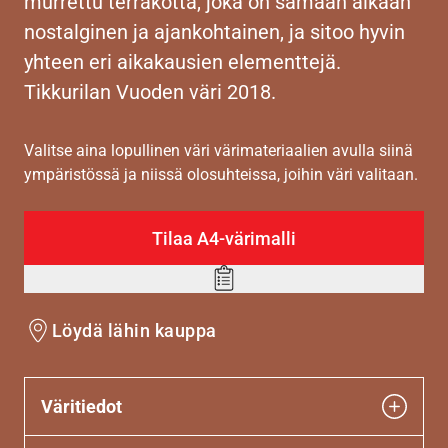
murrettu terrakotta, joka on samaan aikaan
nostalginen ja ajankohtainen, ja sitoo hyvin
yhteen eri aikakausien elementtejä.
Tikkurilan Vuoden väri 2018.
Valitse aina lopullinen väri värimateriaalien avulla siinä
ympäristössä ja niissä olosuhteissa, joihin väri valitaan.
Tilaa A4-värimalli
Add
to
Löydä lähin kauppa
wishlist
Väritiedot