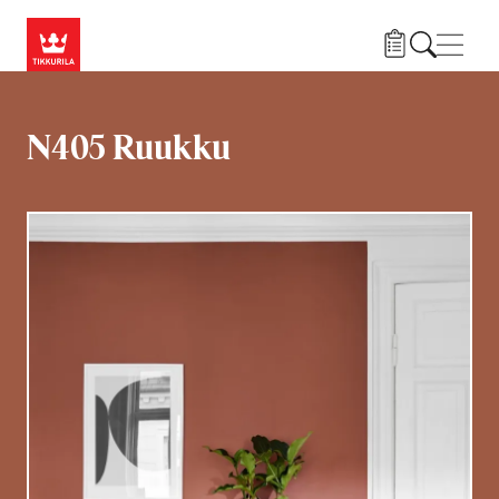
Hyppää pääsisältöön
Navig
N405 Ruukku