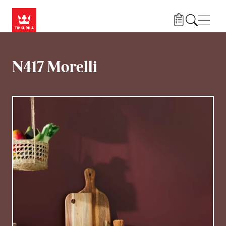
Hyppää pääsisältöön
Navig
N417 Morelli