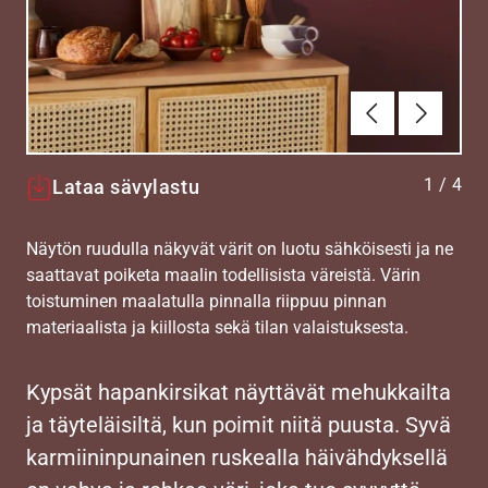
Edellinen
Seuraav
1
/
4
Lataa sävylastu
Näytön ruudulla näkyvät värit on luotu sähköisesti ja ne
saattavat poiketa maalin todellisista väreistä. Värin
toistuminen maalatulla pinnalla riippuu pinnan
materiaalista ja kiillosta sekä tilan valaistuksesta.
Kypsät hapankirsikat näyttävät mehukkailta
ja täyteläisiltä, kun poimit niitä puusta. Syvä
karmiininpunainen ruskealla häivähdyksellä