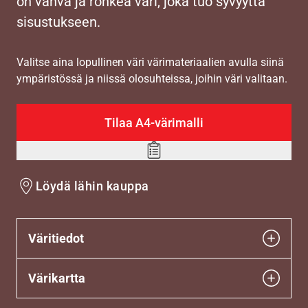
on vahva ja rohkea väri, joka tuo syvyyttä
sisustukseen.
Valitse aina lopullinen väri värimateriaalien avulla siinä
ympäristössä ja niissä olosuhteissa, joihin väri valitaan.
Tilaa A4-värimalli
Add
to
Löydä lähin kauppa
wishlist
Väritiedot
Värikartta