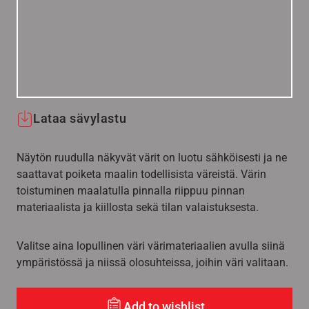
Lataa sävylastu
Näytön ruudulla näkyvät värit on luotu sähköisesti ja ne
saattavat poiketa maalin todellisista väreistä. Värin
toistuminen maalatulla pinnalla riippuu pinnan
materiaalista ja kiillosta sekä tilan valaistuksesta.
Valitse aina lopullinen väri värimateriaalien avulla siinä
ympäristössä ja niissä olosuhteissa, joihin väri valitaan.
Add to wishlist