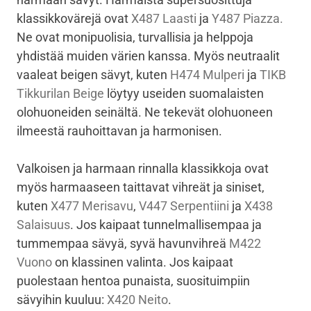
klassikkovärejä ovat
X487 Laasti
ja
Y487 Piazza.
Ne ovat monipuolisia, turvallisia ja helppoja
yhdistää muiden värien kanssa. Myös neutraalit
vaaleat beigen sävyt, kuten
H474 Mulperi
ja
TIKB
Tikkurilan Beige
löytyy useiden suomalaisten
olohuoneiden seinältä. Ne tekevät olohuoneen
ilmeestä rauhoittavan ja harmonisen.
Valkoisen ja harmaan rinnalla klassikkoja ovat
myös harmaaseen taittavat vihreät ja siniset,
kuten
X477 Merisavu
,
V447 Serpentiini
ja
X438
Salaisuus
. Jos kaipaat tunnelmallisempaa ja
tummempaa sävyä, syvä havunvihreä
M422
Vuono
on klassinen valinta. Jos kaipaat
puolestaan hentoa punaista, suosituimpiin
sävyihin kuuluu:
X420 Neito
.