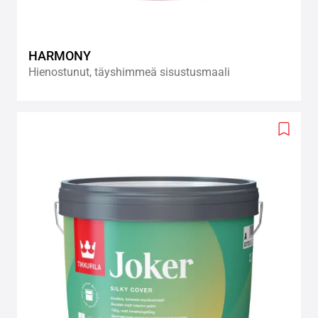
HARMONY
Hienostunut, täyshimmeä sisustusmaali
Add
to
wishlis