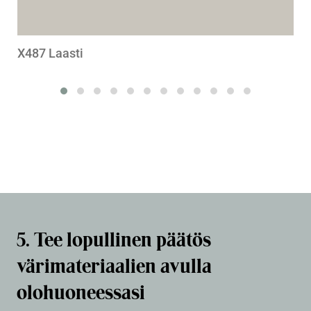
X487 Laasti
5. Tee lopullinen päätös
värimateriaalien avulla
olohuoneessasi