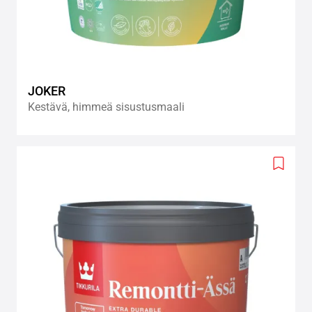
JOKER
Kestävä, himmeä sisustusmaali
Add
to
wishlis