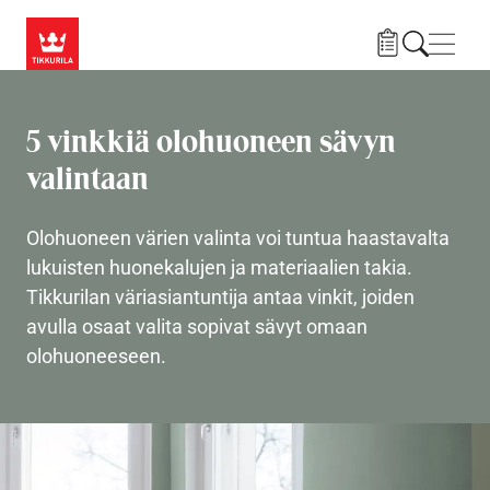
Hyppää pääsisältöön
Navig
5 vinkkiä olohuoneen sävyn
valintaan
Olohuoneen värien valinta voi tuntua haastavalta
lukuisten huonekalujen ja materiaalien takia.
Tikkurilan väriasiantuntija antaa vinkit, joiden
avulla osaat valita sopivat sävyt omaan
olohuoneeseen.