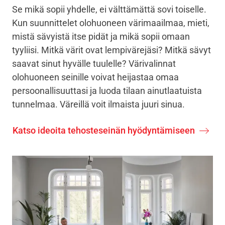
Se mikä sopii yhdelle, ei välttämättä sovi toiselle.
Kun suunnittelet olohuoneen värimaailmaa, mieti,
mistä sävyistä itse pidät ja mikä sopii omaan
tyyliisi. Mitkä värit ovat lempivärejäsi? Mitkä sävyt
saavat sinut hyvälle tuulelle? Värivalinnat
olohuoneen seinille voivat heijastaa omaa
persoonallisuuttasi ja luoda tilaan ainutlaatuista
tunnelmaa. Väreillä voit ilmaista juuri sinua.
Katso ideoita tehosteseinän hyödyntämiseen