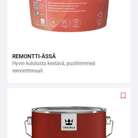
REMONTTI-ÄSSÄ
Hyvin kulutusta kestävä, puolihimmeä
remonttimaali
Add
to
wishlis