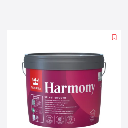
Add
to
wishlis