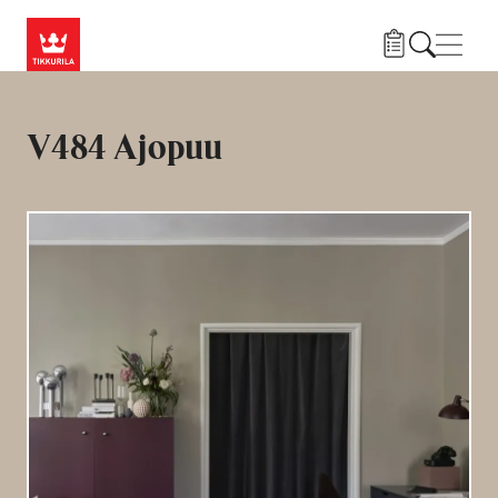
Hyppää pääsisältöön
Navig
V484 Ajopuu