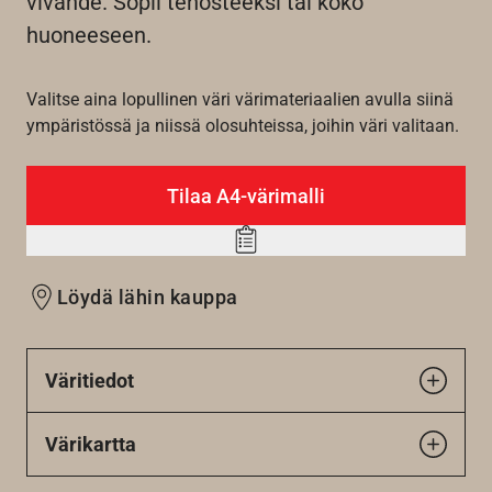
vivahde. Sopii tehosteeksi tai koko
huoneeseen.
Valitse aina lopullinen väri värimateriaalien avulla siinä
ympäristössä ja niissä olosuhteissa, joihin väri valitaan.
Tilaa A4-värimalli
Add
to
Löydä lähin kauppa
wishlist
Väritiedot
Värikartta