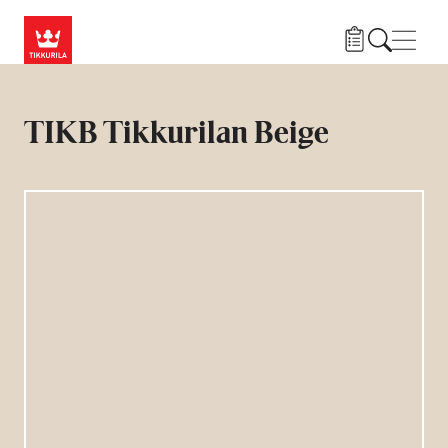
Hyppää pääsisältöön
Navig
TIKB Tikkurilan Beige