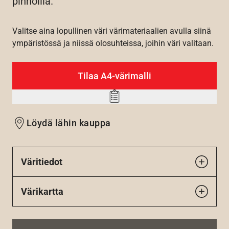
pinnoilla.
Valitse aina lopullinen väri värimateriaalien avulla siinä
ympäristössä ja niissä olosuhteissa, joihin väri valitaan.
Tilaa A4-värimalli
Add
to
Löydä lähin kauppa
wishlist
Väritiedot
Värikartta