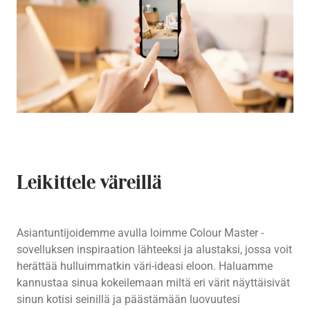
Leikittele väreillä
Asiantuntijoidemme avulla loimme Colour Master -
sovelluksen inspiraation lähteeksi ja alustaksi, jossa voit
herättää hulluimmatkin väri-ideasi eloon. Haluamme
kannustaa sinua kokeilemaan miltä eri värit näyttäisivät
sinun kotisi seinillä ja päästämään luovuutesi