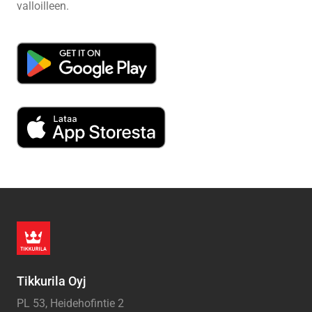
valloilleen.
Tikkurila Oyj
PL 53, Heidehofintie 2