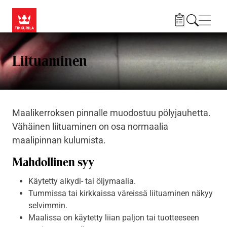
Hyppää pääsisältöön
Navig
Liituaminen
Maalikerroksen pinnalle muodostuu pölyjauhetta.
Vähäinen liituaminen on osa normaalia
maalipinnan kulumista.
Mahdollinen syy
Käytetty alkydi- tai öljymaalia.
Tummissa tai kirkkaissa väreissä liituaminen näkyy
selvimmin.
Maalissa on käytetty liian paljon tai tuotteeseen