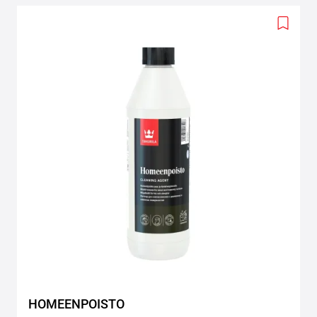
Add
to
wishlis
HOMEENPOISTO