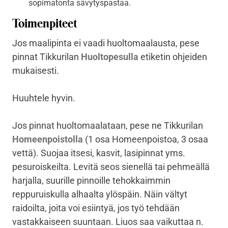
sopimatonta sävytyspastaa.
Toimenpiteet
Jos maalipinta ei vaadi huoltomaalausta, pese
pinnat Tikkurilan
Huoltopesulla
etiketin ohjeiden
mukaisesti.
Huuhtele hyvin.
Jos pinnat huoltomaalataan, pese ne Tikkurilan
Homeenpoistolla
(1 osa Homeenpoistoa, 3 osaa
vettä). Suojaa itsesi, kasvit, lasipinnat yms.
pesuroiskeilta. Levitä seos sienellä tai pehmeällä
harjalla, suurille pinnoille tehokkaimmin
reppuruiskulla alhaalta ylöspäin. Näin vältyt
raidoilta, joita voi esiintyä, jos työ tehdään
vastakkaiseen suuntaan. Liuos saa vaikuttaa n.