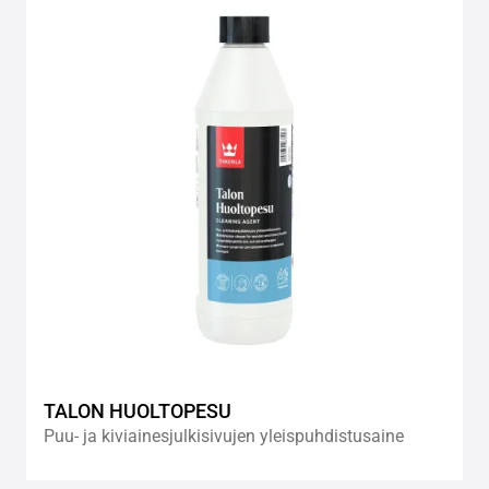
to
wishlis
TALON HUOLTOPESU
Puu- ja kiviainesjulkisivujen yleispuhdistusaine