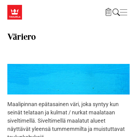
Hyppää pääsisältöön
Navig
Väriero
Maalipinnan epätasainen väri, joka syntyy kun
seinät telataan ja kulmat / nurkat maalataan
siveltimellä. Siveltimellä maalatut alueet
näyttävät yleensä tummemmilta ja muistuttavat