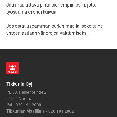
Jaa maalattava pinta pienempiin osiin, jotta
työsauma ei ehdi kuivua.
Jos ostat useamman purkin maalia, sekoita ne
yhteen astiaan värierojen välttämiseksi.
Tikkurila Oyj
PL 53, Heidehofintie 2
01301 Vantaa
Puh.
020 191 2000
Tikkurilan Maalilinja -
020 191 2002