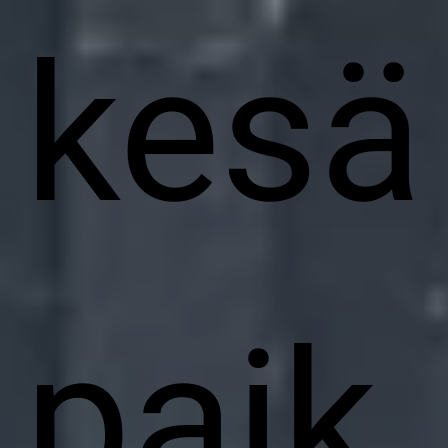
kesä
paik