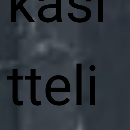
käsi
tteli