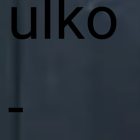
ulko
-