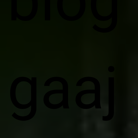
blog
gaaj