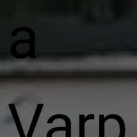
a
Varp