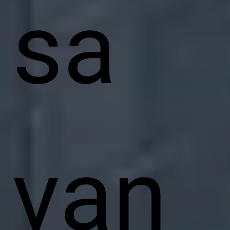
sa
van