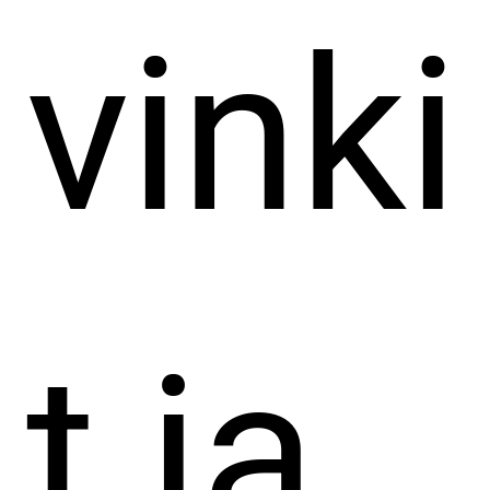
vinki
t ja