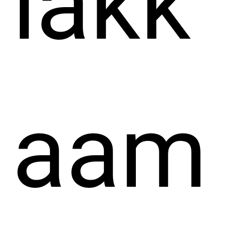
lakk
aam