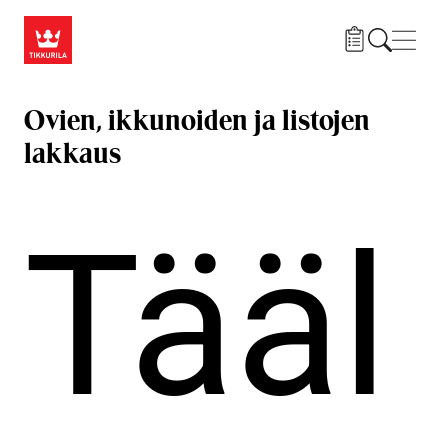
Hyppää pääsisältöön
Navig
Ovien, ikkunoiden ja listojen
lakkaus
Tääl