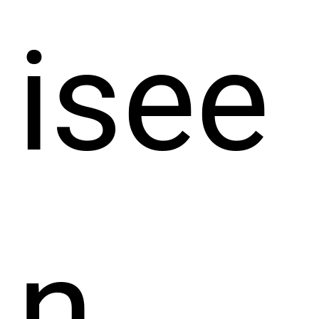
isee
n.