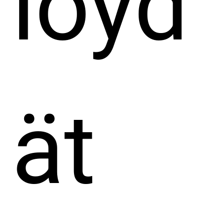
löyd
ät