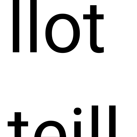
llot
teill