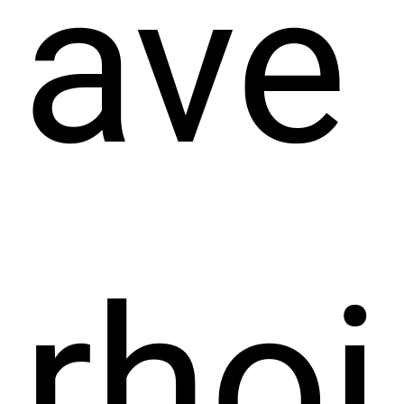
ave
rhoi