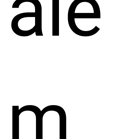
aie
m