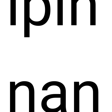
ipin
nan