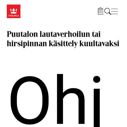
Hyppää pääsisältöön
Navig
Puutalon lautaverhoilun tai
hirsipinnan käsittely kuultavaksi
Ohj