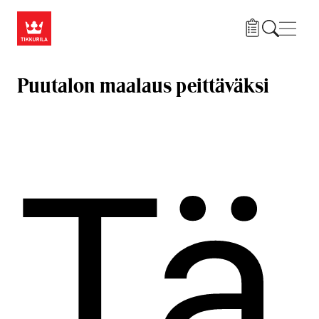
Hyppää pääsisältöön
Navig
Puutalon maalaus peittäväksi
Tä