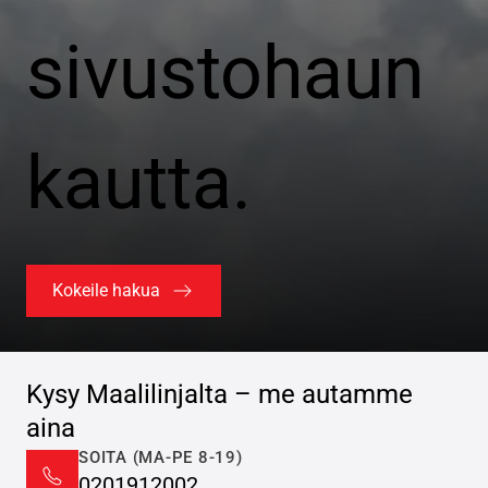
sivustohaun
kautta.
Kokeile hakua
Kysy Maalilinjalta – me autamme
aina
SOITA (MA-PE 8-19)
0201912002