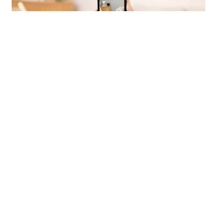
KOKEILE VÄREJÄ OMILLE SEINILLESI TIKKURILA COLOUR MASTER -
SOVELLUKSELLA
Tutustu sovellukseen
Tikkurila Oyj
PL 53, Heidehofintie 2