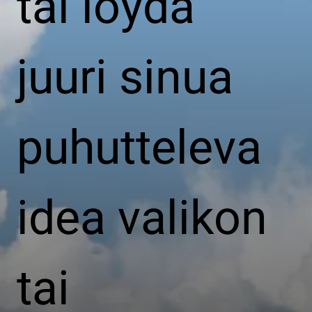
tai löydä
juuri sinua
puhutteleva
idea valikon
tai