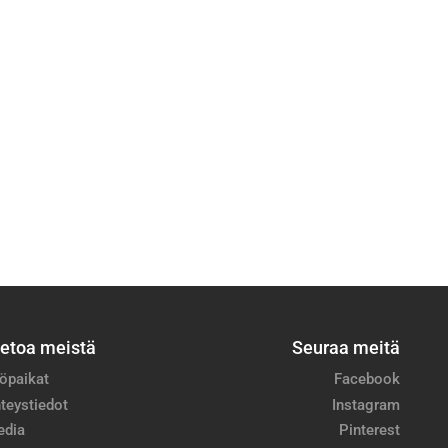
ietoa meistä
Seuraa meitä
öpaikat
Facebook
teystiedot
Instagram
edia
Pinterest