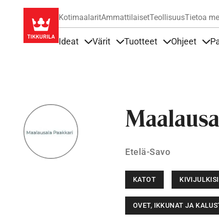
Kotimaalarit
Ammattilaiset
Teollisuus
Tietoa me
Ideat
Värit
Tuotteet
Ohjeet
Pa
Sisällöt Ideat alla
Sisällöt Värit alla
Sisällöt Tuottee
Sisä
Maalausa
Etelä-Savo
KATOT
KIVIJULKIS
OVET, IKKUNAT JA KALU