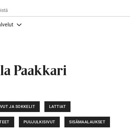
Hyppää pääsisältöön
istä
lvelut
t alla
llöt Ohjeet alla
Sisällöt Palvelut alla
la Paakkari
IVUT JA SOKKELIT
LATTIAT
STEET
PUUJULKISIVUT
SISÄMAALAUKSET