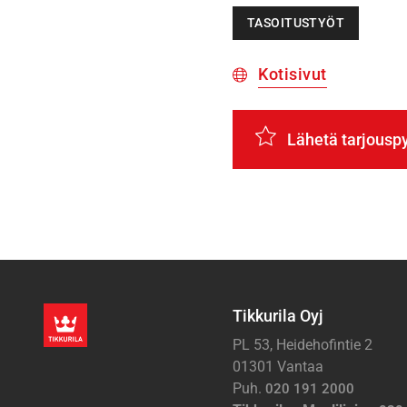
TASOITUSTYÖT
Kotisivut
Lähetä tarjousp
Tikkurila Oyj
PL 53, Heidehofintie 2
01301 Vantaa
Puh.
020 191 2000