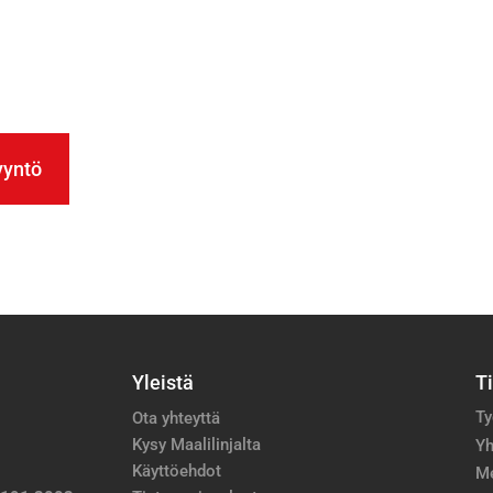
yyntö
Yleistä
T
Ty
Ota yhteyttä
Kysy Maalilinjalta
Yh
Käyttöehdot
M