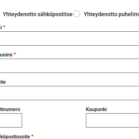
Yhteydenotto sähköpostitse
Yhteydenotto puhelim
i
unimi
ite
tinumero
Kaupunki
köpostiosoite