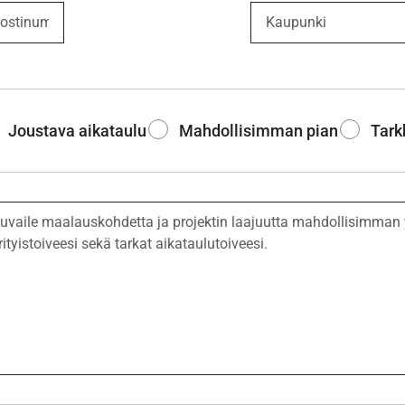
Joustava aikataulu
Mahdollisimman pian
Tark
aus