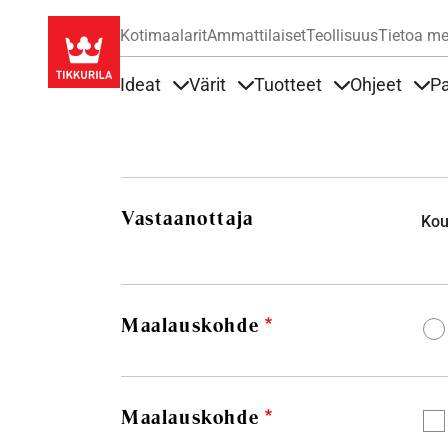
Kotimaalarit
Ammattilaiset
Teollisuus
Tietoa me
Ideat
Värit
Tuotteet
Ohjeet
Pa
Sisällöt Ideat alla
Sisällöt Värit alla
Sisällöt Tuottee
Sisä
Vastaanottaja
Kou
Maalauskohde
Maalauskohde