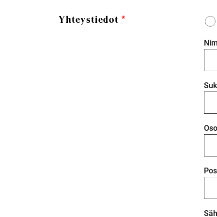
Yhteystiedot
Nim
Suk
Oso
Pos
Säh