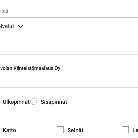
Hyppää pääsisältöön
istä
lvelut
t alla
llöt Ohjeet alla
Sisällöt Palvelut alla
volan Kiinteistömaalaus Oy
Ulkopinnat
Sisäpinnat
Katto
Seinät
La