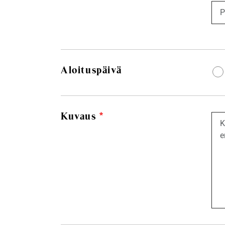
Aloituspäivä
Kuvaus
Kuv