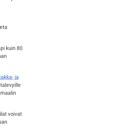
veta
pi kuin 80
nan
takka- ja
talevyille
imaalin
lat voivat
san