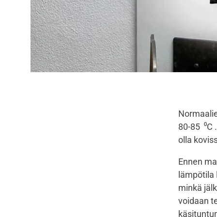
Normaalie
80-85 ⁰C .
olla kovis
Ennen maal
lämpötila 
minkä jäl
voidaan te
käsituntum