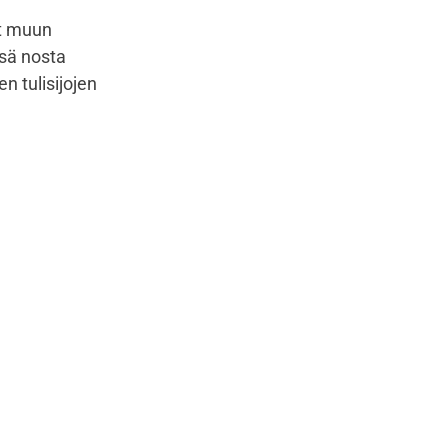
at muun
nsä nosta
n tulisijojen