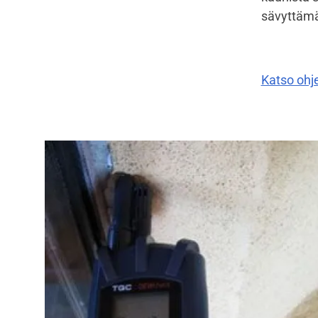
sävyttämä
Katso ohj