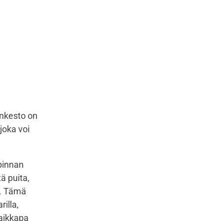
nkesto on
joka voi
pinnan
ä puita,
a. Tämä
rilla,
vaikkapa