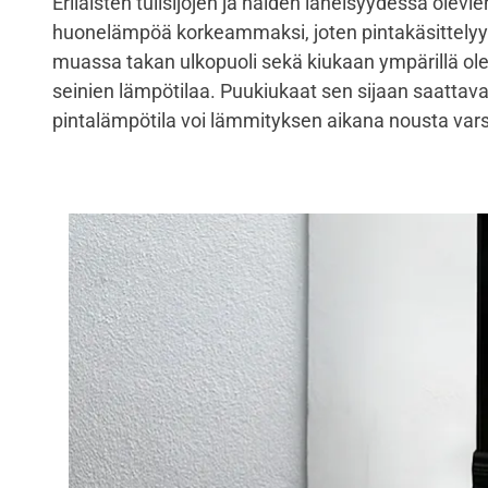
Erilaisten tulisijojen ja näiden läheisyydessä olev
huonelämpöä korkeammaksi, joten pintakäsittelyyn t
muassa takan ulkopuoli sekä kiukaan ympärillä ole
seinien lämpötilaa. Puukiukaat sen sijaan saattava
pintalämpötila voi lämmityksen aikana nousta vars