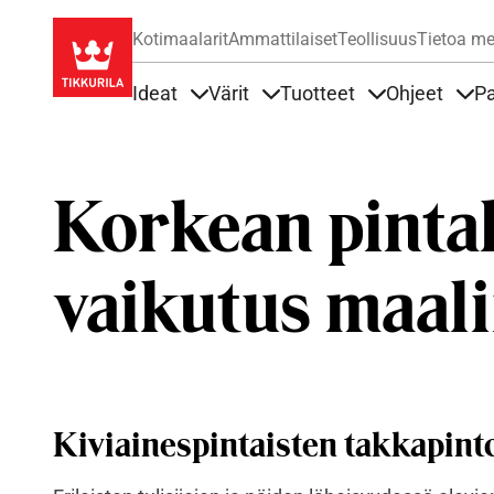
Kotimaalarit
Ammattilaiset
Teollisuus
Tietoa me
Ideat
Värit
Tuotteet
Ohjeet
Pa
Sisällöt Ideat alla
Sisällöt Värit alla
Sisällöt Tuottee
Sisä
Korkean pinta
vaikutus maali
Kiviainespintaisten takkapinto