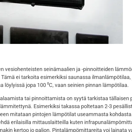
n vesiohenteisten seinämaalien ja -pinnoitteiden lämmö
 Tämä ei tarkoita esimerkiksi saunassa ilmanlämpötilaa, 
sa löylyissä jopa 100 ⁰C, vaan seinien pinnan lämpötilaa.
aamista tai pinnoittamista on syytä tarkistaa tällaisen 
lämmitettynä. Esimerkiksi takassa poltetaan 2-3 pesällist
keen mitataan pintojen lämpötilat useammasta kohdast
hdä erilaisilla mittauslaitteilla kuten infrapunalämpömitta
akin kertoo jo paljon. Pintalämpömittareita voi lainata 