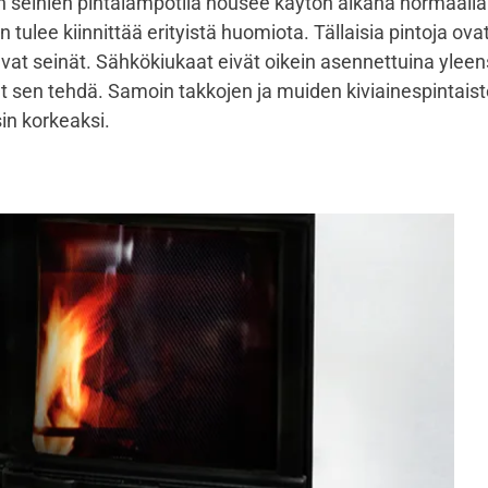
ien seinien pintalämpötila nousee käytön aikana normaalia
ulee kiinnittää erityistä huomiota. Tällaisia pintoja ov
vat seinät. Sähkökiukaat eivät oikein asennettuina ylee
t sen tehdä. Samoin takkojen ja muiden kiviainespintaiste
in korkeaksi.