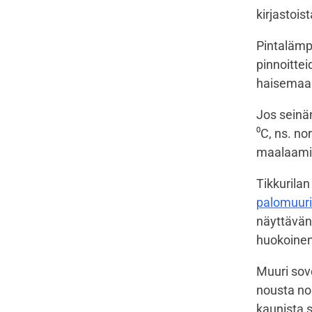
kirjastois
Pintalämpö
pinnoittei
haisemaa
Jos seinä
⁰C, ns. no
maalaamis
Tikkurilan
palomuuri
näyttävän 
huokoinen
Muuri sove
nousta no
kaunista 