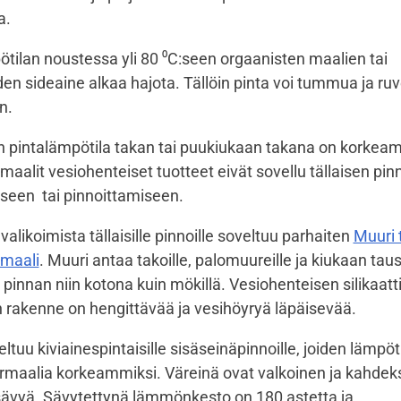
ta.
tilan noustessa yli 80 ⁰C:seen orgaanisten maalien tai
den sideaine alkaa hajota. Tällöin pinta voi tummua ja ru
n.
n pintalämpötila takan tai puukiukaan takana on korkeam
rmaalit vesiohenteiset tuotteet eivät sovellu tällaisen pin
een tai pinnoittamiseen.
 valikoimista tällaisille pinnoille soveltuu parhaiten
Muuri 
maali
. Muuri antaa takoille, palomuureille ja kiukaan taus
pinnan niin kotona kuin mökillä. Vesiohenteisen silikaatt
 rakenne on hengittävää ja vesihöyryä läpäisevää.
ltuu kiviainespintaisille sisäseinäpinnoille, joiden lämpöti
rmaalia korkeammiksi. Väreinä ovat valkoinen ja kahdek
sävyä. Sävytettynä lämmönkesto on 180 astetta ja