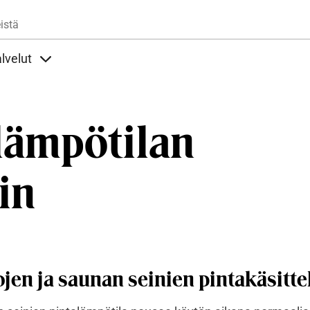
Hyppää pääsisältöön
istä
lvelut
t alla
llöt Ohjeet alla
Sisällöt Palvelut alla
lämpötilan
in
jen ja saunan seinien pintakäsitte