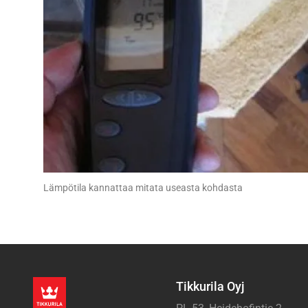
Lämpötila kannattaa mitata useasta kohdasta
Tikkurila Oyj