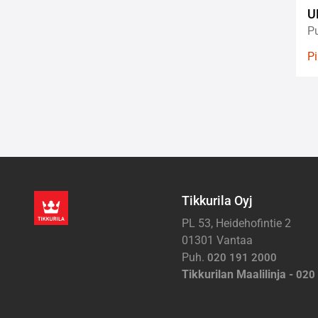
U
Pu
P
Tikkurila Oyj
PL 53, Heidehofintie 2
01301 Vantaa
Puh.
020 191 2000
Tikkurilan Maalilinja -
020