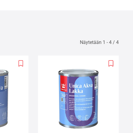
Näytetään 1 - 4 / 4
Add
Add
to
to
wishlist
wishlist