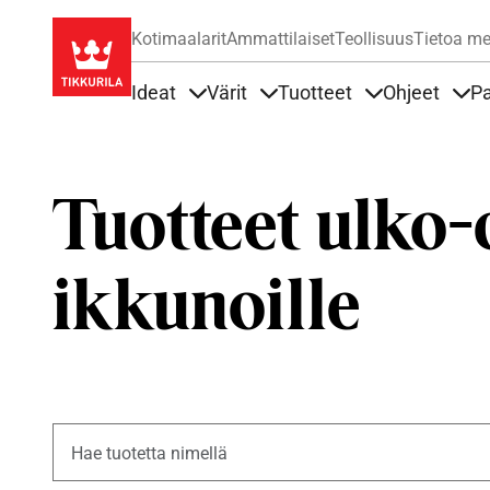
Kotimaalarit
Ammattilaiset
Teollisuus
Tietoa me
Ideat
Värit
Tuotteet
Ohjeet
Pa
Sisällöt Ideat alla
Sisällöt Värit alla
Sisällöt Tuottee
Sisä
Tuotteet ulko-o
ikkunoille