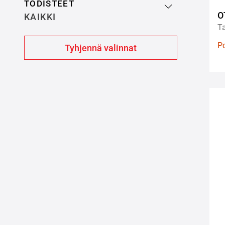
TODISTEET
O
KAIKKI
T
P