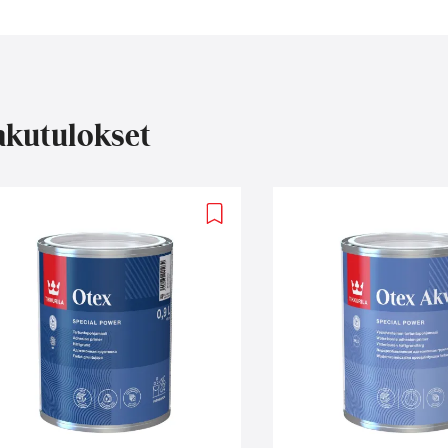
kutulokset
Add
to
wishlist