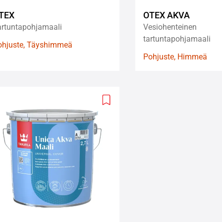
TEX
OTEX AKVA
artuntapohjamaali
Vesiohenteinen
tartuntapohjamaali
ohjuste, Täyshimmeä
Pohjuste, Himmeä
Add
to
wishlist