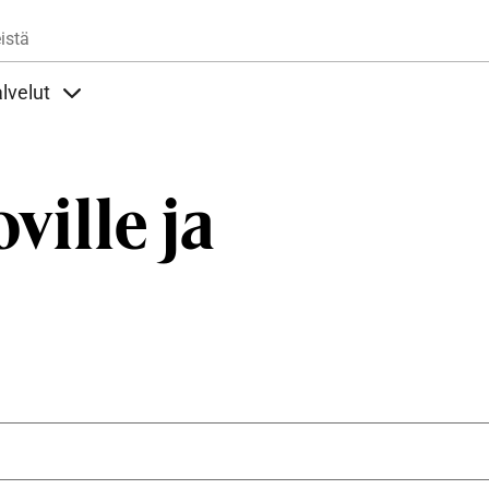
Hyppää pääsisältöön
istä
lvelut
t alla
llöt Ohjeet alla
Sisällöt Palvelut alla
ville ja