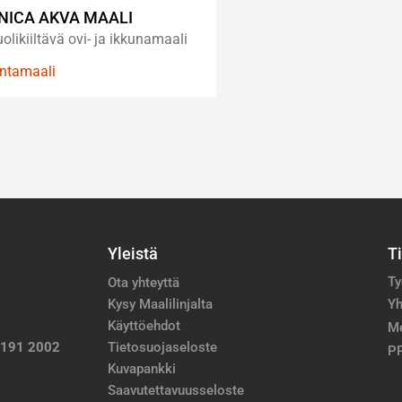
NICA AKVA MAALI
olikiiltävä ovi- ja ikkunamaali
intamaali
Yleistä
T
Ty
Ota yhteyttä
Kysy Maalilinjalta
Yh
Käyttöehdot
M
 191 2002
Tietosuojaseloste
PP
Kuvapankki
Saavutettavuusseloste