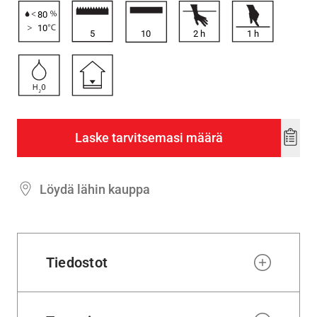
80
10
5
10
2
h
1
h
Laske tarvitsemasi määrä
Add
to
wishl
Löydä lähin kauppa
Tiedostot