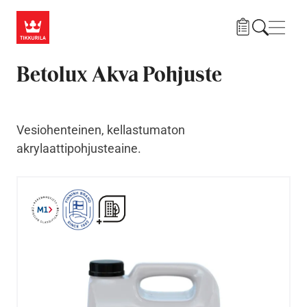
Hyppää pääsisältöön
Navig
Betolux Akva Pohjuste
Vesiohenteinen, kellastumaton
akrylaattipohjusteaine.