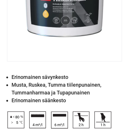
Erinomainen sävynkesto
Musta, Ruskea, Tumma tiilenpunainen,
Tummanharmaa ja Tupapunainen
Erinomainen säänkesto
80
5
4 m²/l
6 m²/l
2
h
1
h