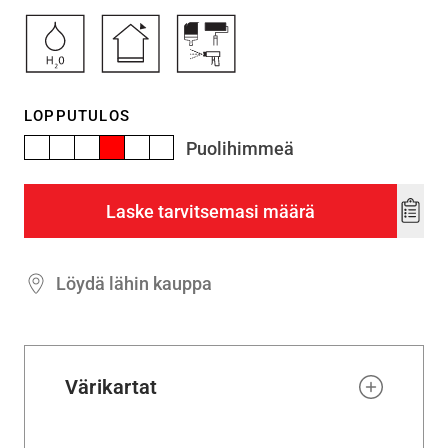
LOPPUTULOS
Puolihimmeä
Laske tarvitsemasi määrä
Add
to
wishl
Löydä lähin kauppa
Värikartat