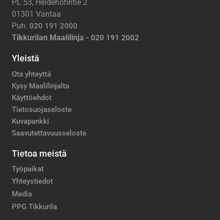
PL 53, Heidehofintie 2
01301 Vantaa
Puh.
020 191 2000
Tikkurilan Maalilinja -
020 191 2002
Yleistä
Ota yhteyttä
Kysy Maalilinjalta
Käyttöehdot
Tietosuojaseloste
Kuvapankki
Saavutettavuusseloste
Tietoa meistä
Työpaikat
Yhteystiedot
Media
PPG Tikkurila