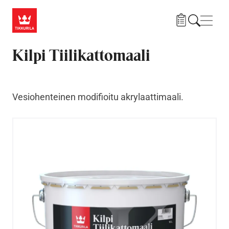
Hyppää pääsisältöön
Navig
Kilpi Tiilikattomaali
Vesiohenteinen modifioitu akrylaattimaali.