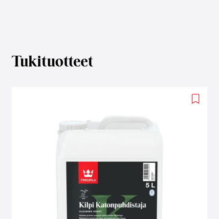
Tukituotteet
Add
to
wishlis