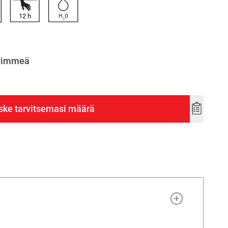
12
h
himmeä
ske tarvitsemasi määrä
Add
to
wishlist