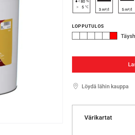
80
5
3 m²/l
5 m²/l
LOPPUTULOS
Täys
La
Löydä lähin kauppa
Värikartat