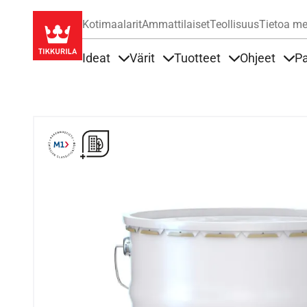
Kotimaalarit
Ammattilaiset
Teollisuus
Tietoa me
Ideat
Värit
Tuotteet
Ohjeet
Pa
Sisällöt Ideat alla
Sisällöt Värit alla
Sisällöt Tuottee
Sisä