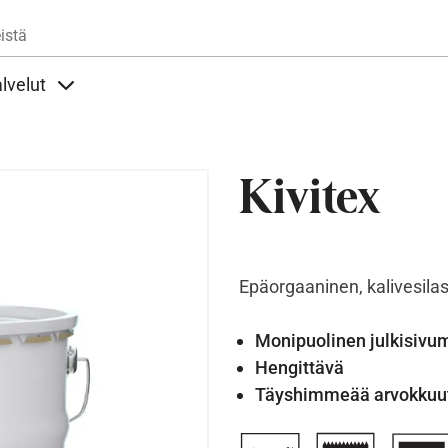
Hyppää pääsisältöön
istä
lvelut
t alla
llöt Ohjeet alla
Sisällöt Palvelut alla
Kivitex
Epäorgaaninen, kalivesilas
Monipuolinen julkisivu
Hengittävä
Täyshimmeää arvokkuu