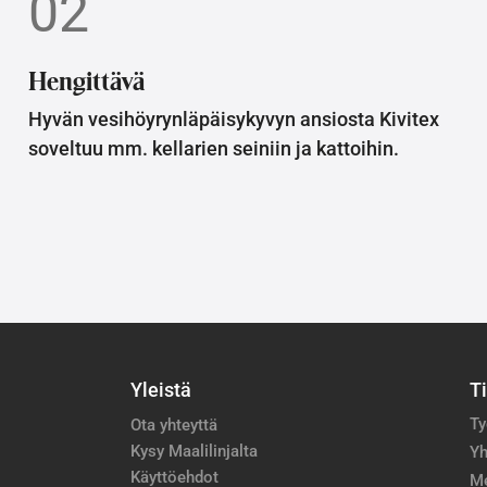
02
Hengittävä
Hyvän vesihöyrynläpäisykyvyn ansiosta Kivitex
soveltuu mm. kellarien seiniin ja kattoihin.
Yleistä
T
Ty
Ota yhteyttä
Kysy Maalilinjalta
Yh
Käyttöehdot
M