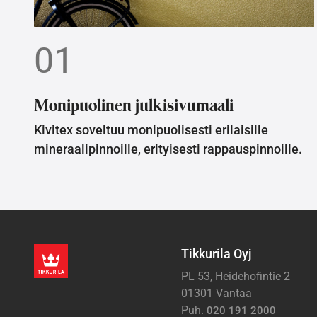
01
Monipuolinen julkisivumaali
Kivitex soveltuu monipuolisesti erilaisille
mineraalipinnoille, erityisesti rappauspinnoille.
Tikkurila Oyj
PL 53, Heidehofintie 2
01301 Vantaa
Puh.
020 191 2000