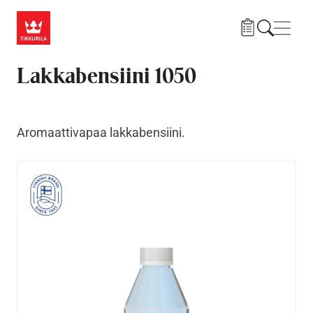
Hyppää pääsisältöön
Navig
Lakkabensiini 1050
Aromaattivapaa lakkabensiini.