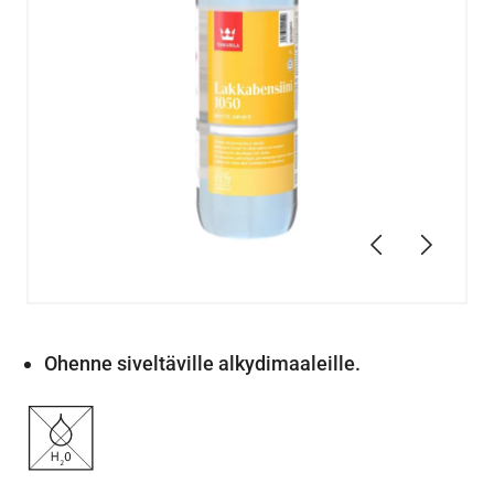
Edellinen
Seuraav
Ohenne siveltäville alkydimaaleille.