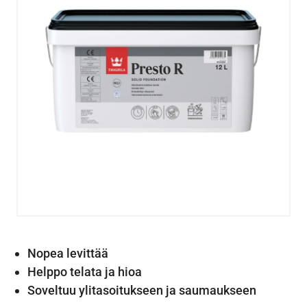
Nopea levittää
Helppo telata ja hioa
Soveltuu ylitasoitukseen ja saumaukseen