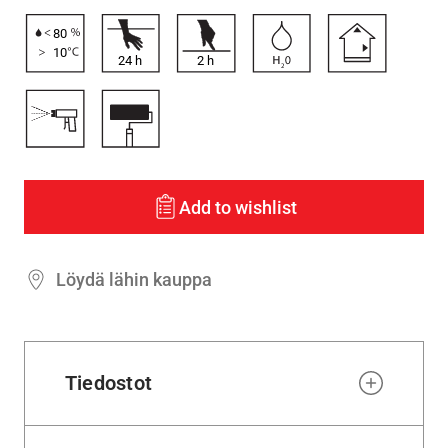
80
10
24
h
2
h
Add to wishlist
Löydä lähin kauppa
Tiedostot