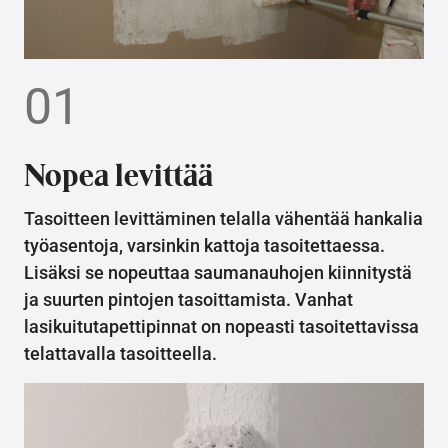
01
Nopea levittää
Tasoitteen levittäminen telalla vähentää hankalia
työasentoja, varsinkin kattoja tasoitettaessa.
Lisäksi se nopeuttaa saumanauhojen kiinnitystä
ja suurten pintojen tasoittamista. Vanhat
lasikuitutapettipinnat on nopeasti tasoitettavissa
telattavalla tasoitteella.