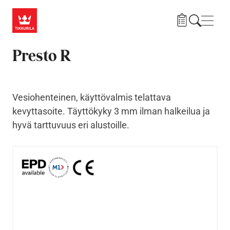
Hyppää pääsisältöön
Navig
Presto R
Vesiohenteinen, käyttövalmis telattava
kevyttasoite. Täyttökyky 3 mm ilman halkeilua ja
hyvä tarttuvuus eri alustoille.