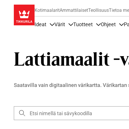
Kotimaalarit
Ammattilaiset
Teollisuus
Tietoa me
Ideat
Värit
Tuotteet
Ohjeet
Pa
Sisällöt Ideat alla
Sisällöt Värit alla
Sisällöt Tuottee
Sisä
Lattiamaalit -
Saatavilla vain digitaalinen värikartta. Värikartan