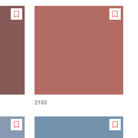
Add
Add
to
to
wishlist
wishlist
2103
Add
Add
to
to