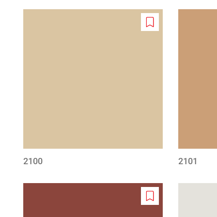
Add
to
wishlist
2100
2101
Add
to