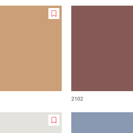
Add
to
wishlist
2102
Add
to