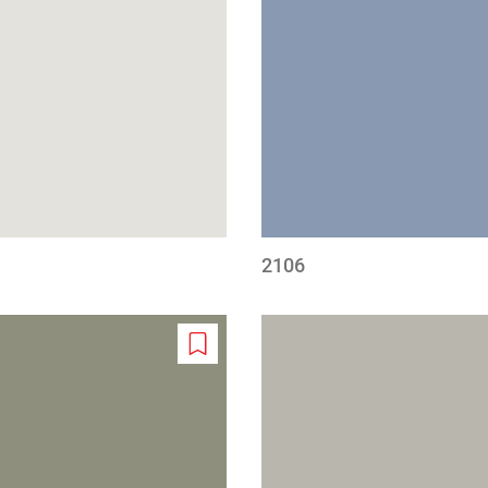
wishlist
2106
Add
to
wishlist