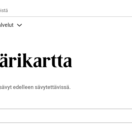
Hyppää pääsisältöön
istä
lvelut
t alla
llöt Ohjeet alla
Sisällöt Palvelut alla
värikartta
 sävyt edelleen sävytettävissä.