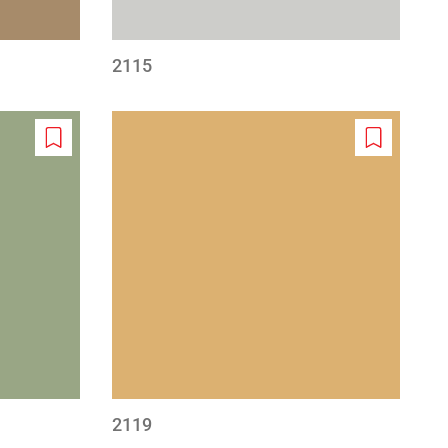
2115
Add
Add
to
to
wishlist
wishlist
2119