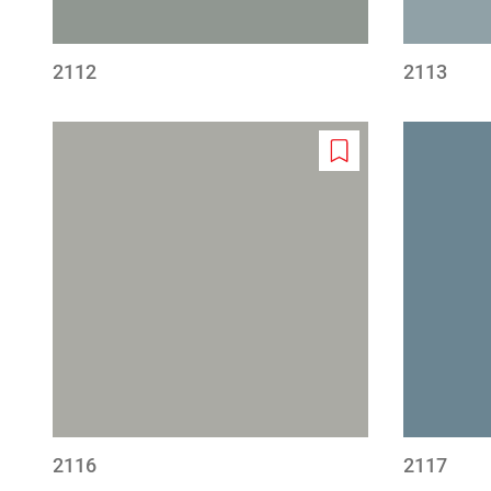
2112
2113
Add
to
wishlist
2116
2117