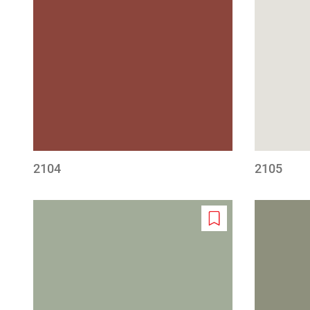
wishlist
2104
2105
Add
to
wishlist