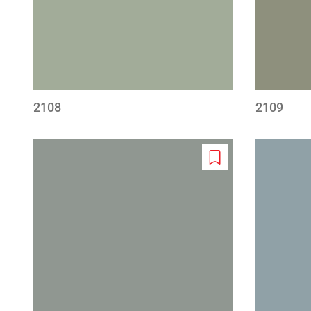
2108
2109
Add
to
wishlist